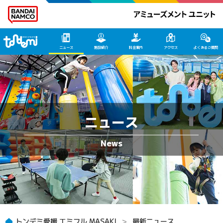
トンデミ愛媛 HOME
ニュース
施設紹介
料金案内
アクセス
よくあるご質問
ニュース
トンデミ愛媛 エミフル MASAKI
最新ニュース