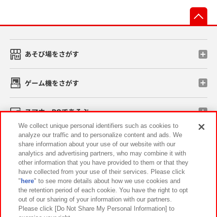
先
あそび場をさがす
ゲーム機をさがす
スマホ・PCであそぶ
We collect unique personal identifiers such as cookies to
analyze our traffic and to personalize content and ads. We
イベント・キャンペーン
share information about your use of our website with our
analytics and advertising partners, who may combine it with
other information that you have provided to them or that they
have collected from your use of their services. Please click
"
here
" to see more details about how we use cookies and
関連会社
サステナビリティ
サイトポリシー
the retention period of each cookie. You have the right to opt
out of our sharing of your information with our partners.
プライバシーポリシー
ウェブアクセシビリティ方針と検証結果
Please click [Do Not Share My Personal Information] to