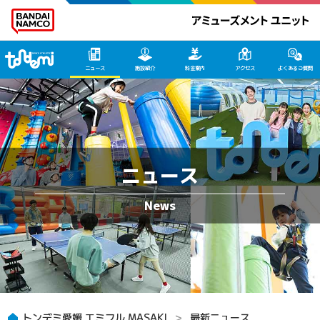
トンデミ愛媛 HOME
ニュース
施設紹介
料金案内
アクセス
よくあるご質問
ニュース
トンデミ愛媛 エミフル MASAKI
最新ニュース