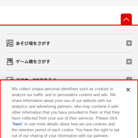
先
あそび場をさがす
ゲーム機をさがす
スマホ・PCであそぶ
We collect unique personal identifiers such as cookies to
analyze our traffic and to personalize content and ads. We
イベント・キャンペーン
share information about your use of our website with our
analytics and advertising partners, who may combine it with
other information that you have provided to them or that they
have collected from your use of their services. Please click
"
here
" to see more details about how we use cookies and
関連会社
サステナビリティ
サイトポリシー
the retention period of each cookie. You have the right to opt
out of our sharing of your information with our partners.
プライバシーポリシー
ウェブアクセシビリティ方針と検証結果