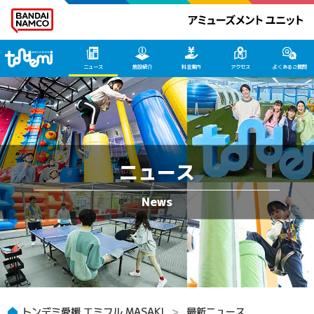
トンデミ愛媛 HOME
ニュース
施設紹介
料金案内
アクセス
よくあるご質問
ニュース
トンデミ愛媛 エミフル MASAKI
最新ニュース