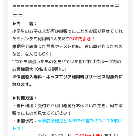
========================＝
＝＝
▶内 容：
小学生のお子さまが何か頑張ったことをお店で見せてくれ
たらトンデミ利用料1人あたり
300円引き
！
運動会で頑張った写真やテスト用紙、習い事で作ったもの
など、なんでもOK！
1つでも頑張ったものを見せていただければグループ内の
お客様最大10名まで割引に♪
※保護者入場料・キッズエリア利用料はサービス対象外に
なります。
▶利用方法：
・当日利用：受付でご利用希望をお伝えいただき、何か頑
張ったものを見せてください！
・事前予約：
★事前予約だとWEBチケ割でさらに100円オ
トク！
①クーポンコード「
2405rd人数
」を入力し