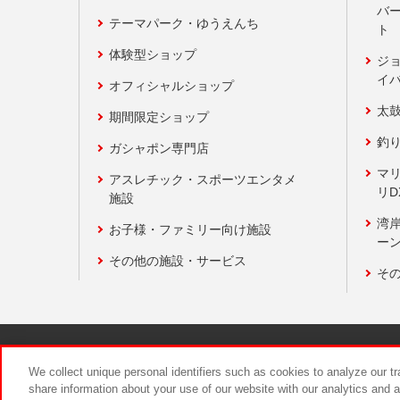
バ
テーマパーク・ゆうえんち
ト
体験型ショップ
ジ
イ
オフィシャルショップ
太
期間限定ショップ
釣
ガシャポン専門店
マ
アスレチック・スポーツエンタメ
リD
施設
湾
お子様・ファミリー向け施設
ーン
その他の施設・サービス
そ
関連会社
サステナビリティ
We collect unique personal identifiers such as cookies to analyze our t
share information about your use of our website with our analytics and 