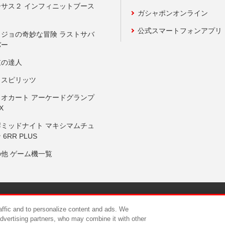
ーサス２ インフィニットブース
ガシャポンオンライン
公式スマートフォンアプリ
ョジョの奇妙な冒険 ラストサバ
バー
鼓の達人
りスピリッツ
リオカート アーケードグランプ
X
岸ミッドナイト マキシマムチュ
 6RR PLUS
の他 ゲーム機一覧
サイトポリシー
プライバシーポリシー
ウェブアクセシビリティ方
raffic and to personalize content and ads. We
advertising partners, who may combine it with other