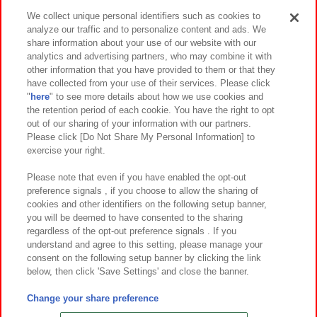
We collect unique personal identifiers such as cookies to
analyze our traffic and to personalize content and ads. We
イベント・キャンペーン
share information about your use of our website with our
analytics and advertising partners, who may combine it with
other information that you have provided to them or that they
have collected from your use of their services. Please click
"
here
" to see more details about how we use cookies and
関連会社
サステナビリティ
サイトポリシー
the retention period of each cookie. You have the right to opt
out of our sharing of your information with our partners.
プライバシーポリシー
ウェブアクセシビリティ方針と検証結果
Please click [Do Not Share My Personal Information] to
exercise your right.
お取引先さまとともに
食品のご提供について
カスタマーハラスメント対応方針
よくあるご質問・お問い合わせ
Please note that even if you have enabled the opt-out
preference signals , if you choose to allow the sharing of
cookies and other identifiers on the following setup banner,
you will be deemed to have consented to the sharing
regardless of the opt-out preference signals . If you
understand and agree to this setting, please manage your
consent on the following setup banner by clicking the link
below, then click 'Save Settings' and close the banner.
©Bandai Namco Amusement Inc.
©Bandai Namco Amusement Lab Inc.
Change your share preference
©Bandai Namco Experience Inc.