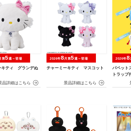
5
8
5
8
月第
週～登場
2026年
月第
週～登場
2026年
ーキティ グランデぬ
チャーミーキティ マスコット
パペット
トラップ
コット フ