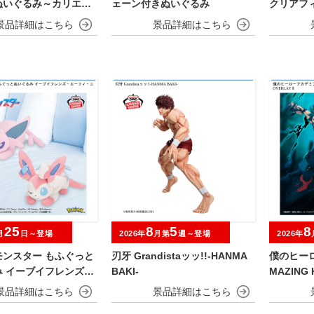
ぬいぐるみ～カリエス
ェーン付きぬいぐるみ
クリアフィ
magine
25
8
5
8
月
日～登場
2026年
月第
週～登場
2026年
モンスター もふぐっと
刃牙 Grandistaッッ!!-HANMA
僕のヒーロ
み イーブイフレンズ～
BAKI-
MAZING 
・ニンフィア～おひる
MIDORIY