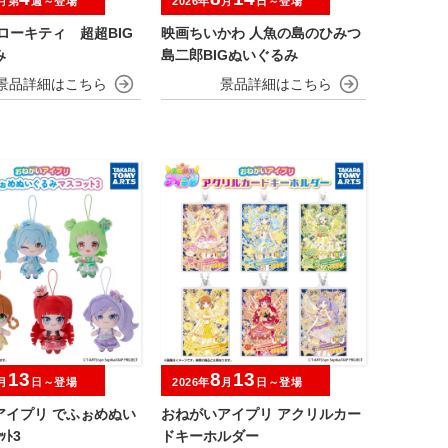
月第
週～登場
2026年
月
日～登場
ローキティ 超超BIG
映画ちいかわ 人魚の島のひみつ
み
島二郎BIGぬいぐるみ
13
8
13
月
日～登場
2026年
月
日～登場
アイプリ でふぉめぬい
おねがいアイプリ アクリルカー
ｯﾄ3
ドキーホルダー