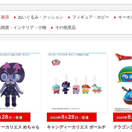
て表示
ぬいぐるみ・クッション
フィギュア・ホビー
キーホ
活雑貨・インテリア・小物
その他景品
28
8
28
8
月
日～登場
2026年
月
日～登場
2026年
ィーカリエス めちゃも
キャンディーカリエス ボールチ
ドラゴン