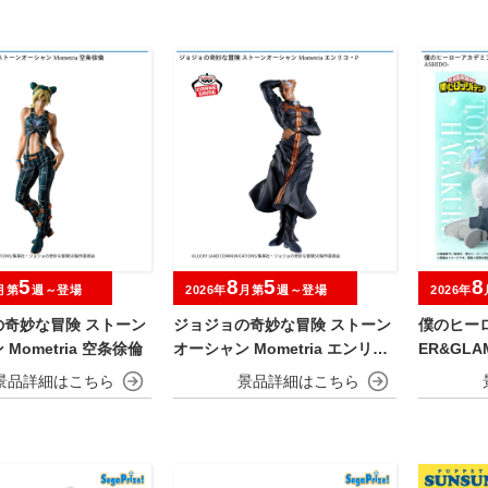
5
8
5
8
月第
週～登場
2026年
月第
週～登場
2026年
の奇妙な冒険 ストーン
ジョジョの奇妙な冒険 ストーン
僕のヒーロ
Mometria 空条徐倫
オーシャン Mometria エンリ
ER&GLA
コ・P
KURE＆MI