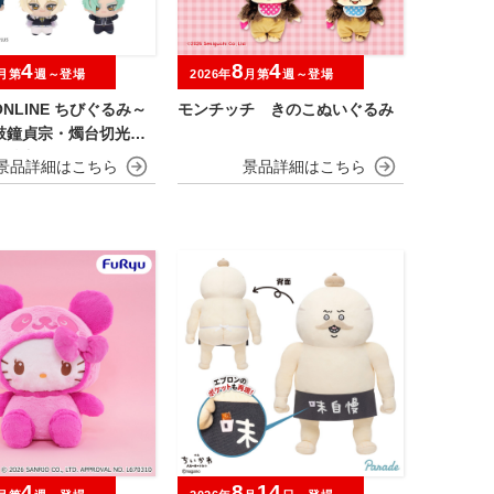
4
8
4
月第
週～登場
2026年
月第
週～登場
NLINE ちびぐるみ～
モンチッチ きのこぬいぐるみ
鼓鐘貞宗・燭台切光
・膝丸～
4
8
14