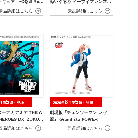
ギュア ~DQⅦ Rei
ぬいぐるみ イーブイフレンズ～
d発売記念編~
ブラッキー・リーフィア～おひ
るねver.
5
8
5
月第
週～登場
2026年
月第
週～登場
ーアカデミア THE A
劇場版『チェンソーマン レゼ
HEROES-DX-IZUKU
篇』 Grandista-POWER-
A OVERLAY Ⅱ