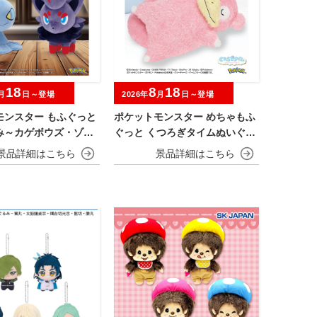
18
8
18
月
日～登場
2026年
月
日～登場
モンスター もふぐっと
ポケットモンスター めちゃもふ
み～カゲボウズ・ゾロ
ぐっと くつろぎタイムぬいぐる
み～ヤドン～