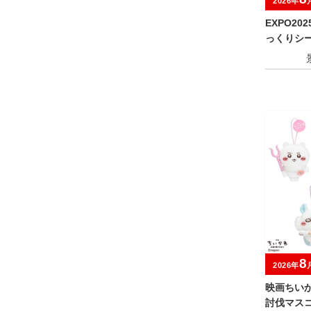
2026年
EXPO2
っくりシ
8
2026年
映画ちい
討伐マスコ