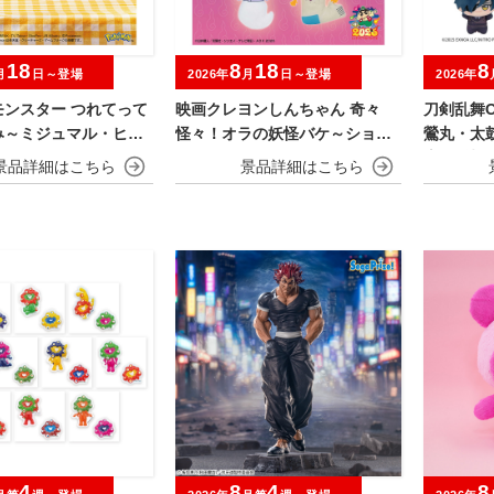
18
8
18
8
月
日～登場
2026年
月
日～登場
2026年
モンスター つれてって
映画クレヨンしんちゃん 奇々
刀剣乱舞O
み～ミジュマル・ヒバ
怪々！オラの妖怪バケ～ション
鶯丸・太
ャオハ～
みにぬいぐるみ
忠・髭切
4
8
4
8