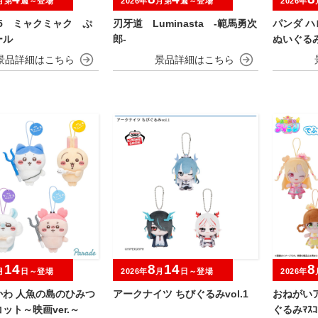
月第
週～登場
2026年
月第
週～登場
2026年
025 ミャクミャク ぷ
刃牙道 Luminasta ‐範馬勇次
パンダ ハ
ール
郎‐
ぬいぐる
14
8
14
8
月
日～登場
2026年
月
日～登場
2026年
かわ 人魚の島のひみつ
アークナイツ ちびぐるみvol.1
おねがい
ット～映画ver.～
ぐるみﾏｽｺ