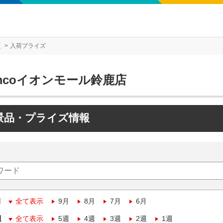
店
入荷プライズ
mcoイオンモール鈴鹿店
景品・プライズ情報
月
全て表示
9月
8月
7月
6月
週
全て表示
5週
4週
3週
2週
1週