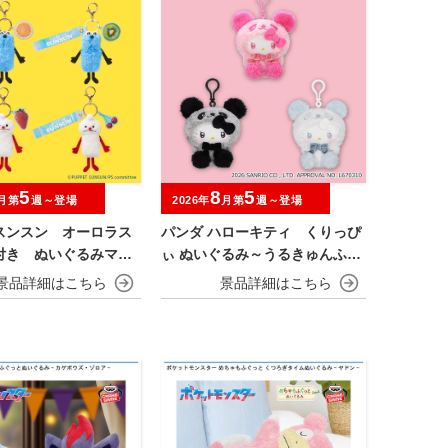
5
8
5
月第
週～登場
2026年
月第
週～登場
スンスン オーロラス
パンダ ハローキティ くりっぴ
付き ぬいぐるみマス
ぃ ぬいぐるみ～うるきゅんふわ
ルーツver.
ふわ～