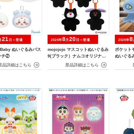
21
8
20
8
月
日～登場
2026年
月
日～登場
2026年
wa Baby ぬいぐるみパス
mojojojo マスコットぬいぐるみ
ポケット
ーチ②
9(ブラック）ナムコオリジナル
ぬいぐる
アソート
ア～