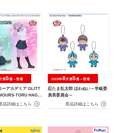
5
8
5
月第
週～登場
2026年
月第
週～登場
ーアカデミア GLITT
忍たま乱太郎 ほわぬい～学級委
MOURS-TORU HAGA
員長委員会～
NA ASHIDO-