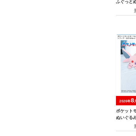
ふぐっと
～
8
2026年
ポケット
ぬいぐる
エーフィ
ねver.