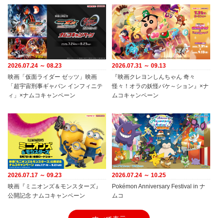
2026.07.24 ～ 08.23
2026.07.31 ～ 09.13
映画「仮面ライダー ゼッツ」映画
『映画クレヨンしんちゃん 奇々
「超宇宙刑事ギャバン インフィニテ
怪々！オラの妖怪バケ～ション』×ナ
ィ」×ナムコキャンペーン
ムコキャンペーン
2026.07.17 ～ 09.23
2026.07.24 ～ 10.25
映画『ミニオンズ＆モンスターズ』
Pokémon Anniversary Festival in ナ
公開記念 ナムコキャンペーン
ムコ