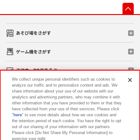
先
あそび場をさがす
ゲーム機をさがす
スマホ・PCであそぶ
We collect unique personal identifiers such as cookies to
analyze our traffic and to personalize content and ads. We
イベント・キャンペーン
share information about your use of our website with our
analytics and advertising partners, who may combine it with
other information that you have provided to them or that they
have collected from your use of their services. Please click
"
here
" to see more details about how we use cookies and
関連会社
サステナビリティ
サイトポリシー
the retention period of each cookie. You have the right to opt
out of our sharing of your information with our partners.
プライバシーポリシー
ウェブアクセシビリティ方針と検証結果
Please click [Do Not Share My Personal Information] to
exercise your right.
お取引先さまとともに
食品のご提供について