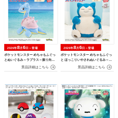
8
6
8
6
2026年
月
日～登場
2026年
月
日～登場
ポケットモンスター めちゃもふぐっ
ポケットモンスター めちゃもふぐっ
とぬいぐるみ～ラプラス～振り向きv
と ほっこりいやされぬいぐるみ～カ
er.
ビゴン～