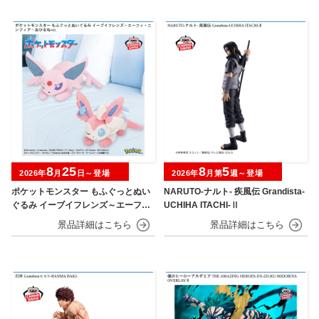
8
25
8
5
2026年
月
日～登場
2026年
月第
週～登場
ポケットモンスター もふぐっとぬい
NARUTO-ナルト- 疾風伝 Grandista-
ぐるみ イーブイフレンズ～エーフ
UCHIHA ITACHI-Ⅱ
ィ・ニンフィア～おひるねver.