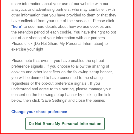
share information about your use of our website with our
7
4
7
4
2026年
月第
週～登場
2026年
月第
週～登場
analytics and advertising partners, who may combine it with
other information that you have provided to them or that they
葬送のフリーレン FIGURIZMα
初音ミクシリーズ XStellar ‐初音
have collected from your use of their services. Please click
“フリーレン”～花舞～
ミク×シナモロール‐Summer Ver.
"
here
" to see more details about how we use cookies and
the retention period of each cookie. You have the right to opt
out of our sharing of your information with our partners.
Please click [Do Not Share My Personal Information] to
exercise your right.
Please note that even if you have enabled the opt-out
preference signals , if you choose to allow the sharing of
cookies and other identifiers on the following setup banner,
you will be deemed to have consented to the sharing
regardless of the opt-out preference signals . If you
understand and agree to this setting, please manage your
consent on the following setup banner by clicking the link
below, then click 'Save Settings' and close the banner.
Change your share preference
7
22
7
22
2026年
月
日～登場
2026年
月
日～登場
サンリオキャラクターズ カワイイ
サンリオキャラクターズ カワイイ
Do Not Share My Personal Information
まみれ-星まみれ(イエロー)- ぬいぐる
まみれ-星まみれ(イエロー)- マスコッ
み
ト