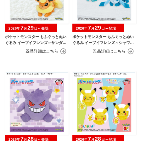
7
29
7
29
2026年
月
日～登場
2026年
月
日～登場
ポケットモンスター もふぐっとぬい
ポケットモンスター もふぐっとぬい
ぐるみ イーブイフレンズ～サンダー
ぐるみ イーブイフレンズ～シャワー
ス・ブースター～おひるねver.
ズ・グレイシア～おひるねver.
7
28
7
28
2026年
月
日～登場
2026年
月
日～登場