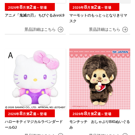
8
2
8
2
2026年
月第
週～登場
2026年
月第
週～登場
アニメ「鬼滅の刃」 ちびぐるみvol.9
マーモットのもっとっとなりきりマ
スク
8
2
8
2
2026年
月第
週～登場
2026年
月第
週～登場
ハローキティマジカルラベンダード
モンチッチ おしゃぶりBIGぬいぐる
ールGJ
み