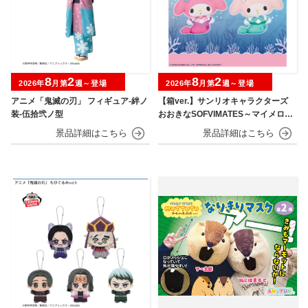
8
2
8
2
2026年
月第
週～登場
2026年
月第
週～登場
アニメ「鬼滅の刃」 フィギュア-絆ノ
【箱ver.】サンリオキャラクターズ
装-伍拾弐ノ型
おおきなSOFVIMATES～マイメロデ
ィ マーメイドver. ～