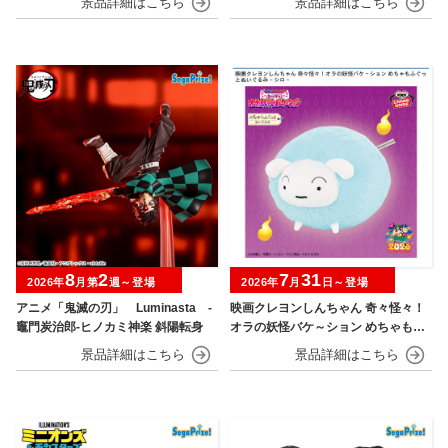
8
2
7
31
2026年
月第
週～登場
2026年
月
日～登場
アニメ「鬼滅の刃」 Luminasta ‐
映画クレヨンしんちゃん 奇々怪々！
竈門炭治郎‐ヒノカミ神楽 斜陽転身
オラの妖怪バケ～ション めちゃもふ
ぐっとぬいぐるみ シロ