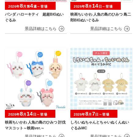
8
4
8
14
2026年
月第
週～登場
2026年
月
日～登場
パンダ ハローキティ 超超BIGぬい
映画ちいかわ 人魚の島のひみつ 島二
ぐるみ
郎BIGぬいぐるみ
8
14
8
7
2026年
月
日～登場
2026年
月
日～登場
映画ちいかわ 人魚の島のひみつ 討伐
しろいぬちゃんとちゃいぬくんぬい
マスコット～映画ver.～
ぐるみMC