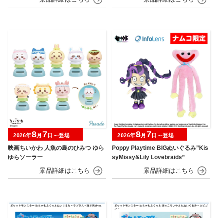
8
7
8
7
2026年
月
日～登場
2026年
月
日～登場
映画ちいかわ 人魚の島のひみつ ゆら
Poppy Playtime BIGぬいぐるみ”Kis
ゆらソーラー
syMissy&Lily Lovebraids”