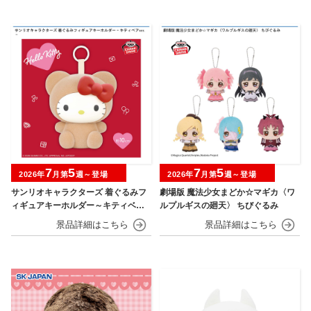
7
5
7
5
2026年
月第
週～登場
2026年
月第
週～登場
サンリオキャラクターズ 着ぐるみフ
劇場版 魔法少女まどか☆マギカ〈ワ
ィギュアキーホルダー～キティベアv
ルプルギスの廻天〉 ちびぐるみ
er.～