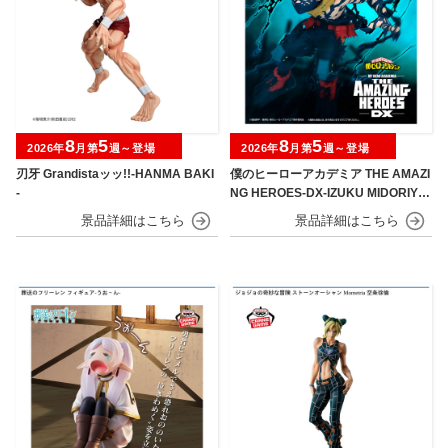
8
5
8
5
2026年
月第
週～登場
2026年
月第
週～登場
刃牙 Grandistaッッ!!-HANMA BAKI
僕のヒーローアカデミア THE AMAZI
-
NG HEROES-DX-IZUKU MIDORIYA
OVERLAY Ⅱ