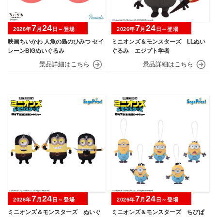
7
24
7
24
2026年
月
日～登場
2026年
月
日～登場
映画ちいかわ 人魚の島のひみつ セイ
ミニオンズ＆モンスターズ LLぬい
レーンBIGぬいぐるみ
ぐるみ エジプト学者
7
24
7
24
2026年
月
日～登場
2026年
月
日～登場
ミニオンズ＆モンスターズ ぬいぐ
ミニオンズ＆モンスターズ ちびぱ