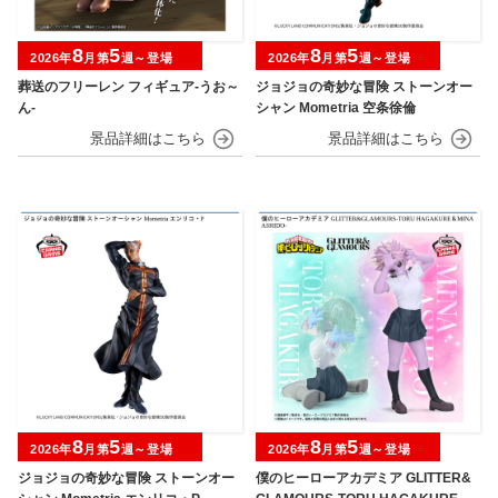
8
5
8
5
2026年
月第
週～登場
2026年
月第
週～登場
葬送のフリーレン フィギュア-うお～
ジョジョの奇妙な冒険 ストーンオー
ん-
シャン Mometria 空条徐倫
8
5
8
5
2026年
月第
週～登場
2026年
月第
週～登場
ジョジョの奇妙な冒険 ストーンオー
僕のヒーローアカデミア GLITTER&