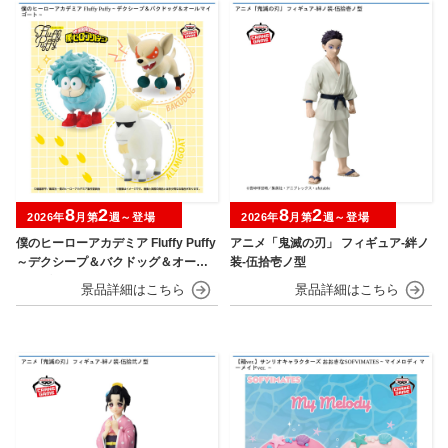
8
2
8
2
2026年
月第
週～登場
2026年
月第
週～登場
僕のヒーローアカデミア Fluffy Puffy
アニメ「鬼滅の刃」 フィギュア-絆ノ
～デクシープ＆バクドッグ＆オール
装-伍拾壱ノ型
マイゴート～