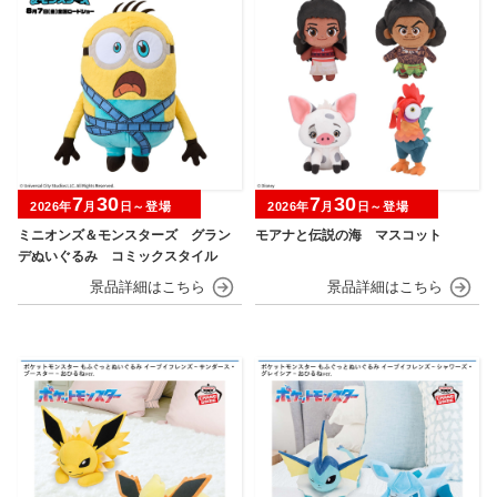
7
30
7
30
2026年
月
日～登場
2026年
月
日～登場
ミニオンズ＆モンスターズ グラン
モアナと伝説の海 マスコット
デぬいぐるみ コミックスタイル