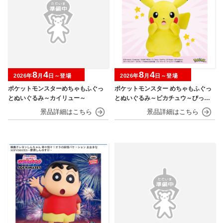
8
4
8
4
2026年
月
日～登場
2026年
月
日～登場
ポケットモンスターめちゃもふぐっ
ポケットモンスター めちゃもふぐっ
とぬいぐるみ～カイリュー～
とぬいぐるみ～ピカチュウ～びっく
りver.