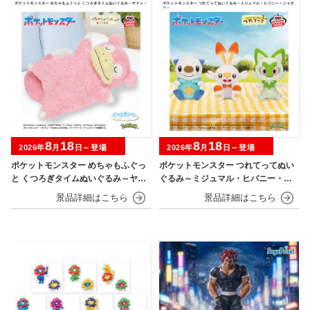
8
18
8
18
2026年
月
日～登場
2026年
月
日～登場
ポケットモンスター めちゃもふぐっ
ポケットモンスター つれてってぬい
と くつろぎタイムぬいぐるみ～ヤド
ぐるみ～ミジュマル・ヒバニー・ニ
ン～
ャオハ～