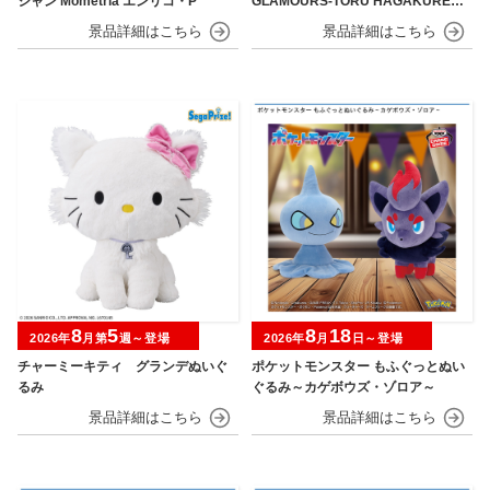
シャン Mometria エンリコ・P
GLAMOURS-TORU HAGAKURE＆
MINA ASHIDO-
8
5
8
18
2026年
月第
週～登場
2026年
月
日～登場
チャーミーキティ グランデぬいぐ
ポケットモンスター もふぐっとぬい
るみ
ぐるみ～カゲボウズ・ゾロア～