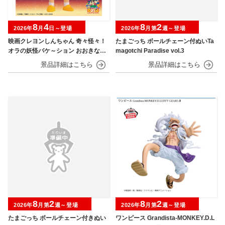
8
4
8
2
2026年
月
日～登場
2026年
月第
週～登場
映画クレヨンしんちゃん 奇々怪々！
たまごっち ボールチェーン付ぬいTa
オラの妖怪バケ～ション おおきなSO
magotchi Paradise vol.3
FVIMATES～野原しんのすけ～
8
2
8
2
2026年
月第
週～登場
2026年
月第
週～登場
たまごっち ボールチェーン付きぬい
ワンピース Grandista-MONKEY.D.L