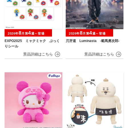
8
4
8
4
2026年
月第
週～登場
2026年
月第
週～登場
EXPO2025 ミャクミャク ぷっく
刃牙道 Luminasta ‐範馬勇次郎‐
りシール