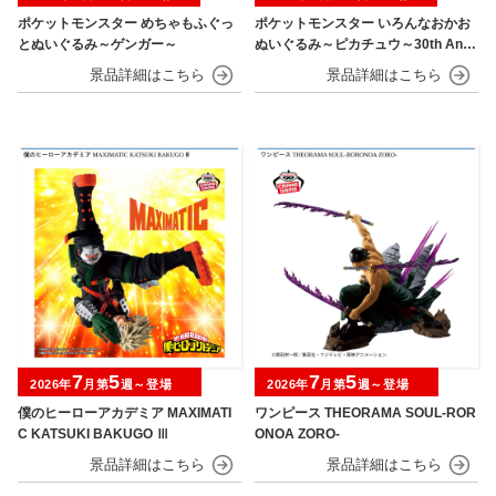
ポケットモンスター めちゃもふぐっ
ポケットモンスター いろんなおかお
とぬいぐるみ～ゲンガー～
ぬいぐるみ～ピカチュウ～30th Anni
versary
7
5
7
5
2026年
月第
週～登場
2026年
月第
週～登場
僕のヒーローアカデミア MAXIMATI
ワンピース THEORAMA SOUL-ROR
C KATSUKI BAKUGO Ⅲ
ONOA ZORO-