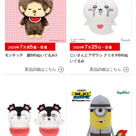
7
5
7
25
2026年
月第
週～登場
2026年
月
日～登場
モンチッチ 超BIGぬいぐるみ3
じいさんとアザラシ クリオネBIGぬ
いぐるみ