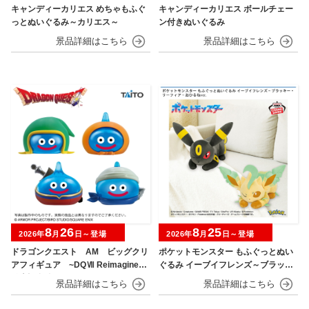
キャンディーカリエス めちゃもふぐ
キャンディーカリエス ボールチェー
っとぬいぐるみ～カリエス～
ン付きぬいぐるみ
8
26
8
25
2026年
月
日～登場
2026年
月
日～登場
ドラゴンクエスト AM ビッグクリ
ポケットモンスター もふぐっとぬい
アフィギュア ~DQⅦ Reimagined
ぐるみ イーブイフレンズ～ブラッキ
発売記念編~
ー・リーフィア～おひるねver.