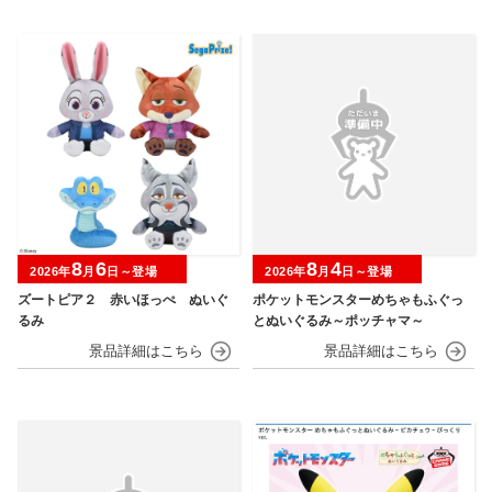
8
6
8
4
2026年
月
日～登場
2026年
月
日～登場
ズートピア２ 赤いほっぺ ぬいぐ
ポケットモンスターめちゃもふぐっ
るみ
とぬいぐるみ～ポッチャマ～