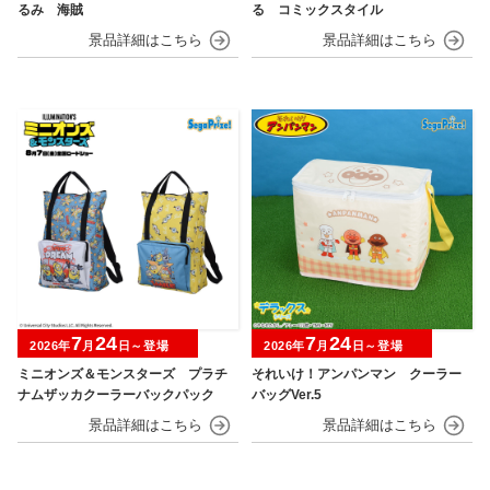
るみ 海賊
る コミックスタイル
7
24
7
24
2026年
月
日～登場
2026年
月
日～登場
ミニオンズ＆モンスターズ プラチ
それいけ！アンパンマン クーラー
ナムザッカクーラーバックパック
バッグVer.5