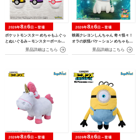
8
6
8
6
2026年
月
日～登場
2026年
月
日～登場
ポケットモンスター めちゃもふぐっ
映画クレヨンしんちゃん 奇々怪々！
とぬいぐるみ～モンスターボール・
オラの妖怪バケ～ション めちゃもふ
スーパーボール・ハイパーボール・
ぐっとぬいぐるみ～おすわりポーズ
マスターボール・プレミアボール～
のシロ～
8
6
8
6
2026年
月
日～登場
2026年
月
日～登場