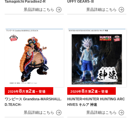
Tamagotchi Paradise2-R
UFFY GEAR5-Ⅲ
8
2
8
2
2026年
月第
週～登場
2026年
月第
週～登場
ワンピース Grandista-MARSHALL.
HUNTER×HUNTER HUNTING ARC
D.TEACH-
HIVES キルア 神速