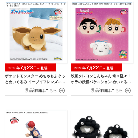
7
23
7
22
2026年
月
日～登場
2026年
月
日～登場
ポケットモンスター めちゃもふぐっ
映画クレヨンしんちゃん 奇々怪々！
とぬいぐるみ イーブイフレンズ～イ
オラの妖怪バケ～ション ぬいぐるみ
ーブイ～おひるねver.
巾着