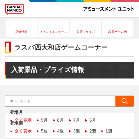
店舗情報
イベント&ニュース
入荷プライズ
設置ゲーム機
ラスパ西大和店ゲームコーナー
入荷景品・プライズ情報
登場月
全て表示
9月
8月
7月
6月
登場週
全て表示
5週
4週
3週
2週
1週