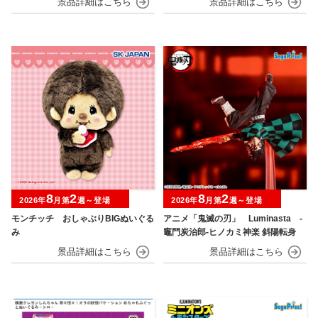
8
2
8
2
2026年
月第
週～登場
2026年
月第
週～登場
モンチッチ おしゃぶりBIGぬいぐる
アニメ「鬼滅の刃」 Luminasta ‐
み
竈門炭治郎‐ヒノカミ神楽 斜陽転身