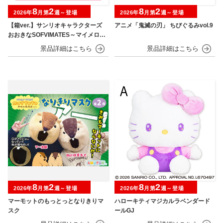
8
2
8
2
2026年
月第
週～登場
2026年
月第
週～登場
【箱ver.】サンリオキャラクターズ
アニメ「鬼滅の刃」 ちびぐるみvol.9
おおきなSOFVIMATES～マイメロデ
ィ マーメイドver. ～
8
2
8
2
2026年
月第
週～登場
2026年
月第
週～登場
マーモットのもっとっとなりきりマ
ハローキティマジカルラベンダード
スク
ールGJ