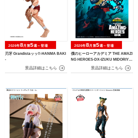
8
5
8
5
2026年
月第
週～登場
2026年
月第
週～登場
刃牙 Grandistaッッ!!-HANMA BAKI
僕のヒーローアカデミア THE AMAZI
-
NG HEROES-DX-IZUKU MIDORIYA
OVERLAY Ⅱ