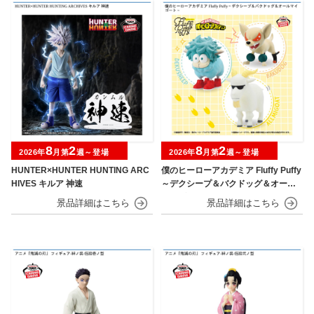
8
2
8
2
2026年
月第
週～登場
2026年
月第
週～登場
HUNTER×HUNTER HUNTING ARC
僕のヒーローアカデミア Fluffy Puffy
HIVES キルア 神速
～デクシープ＆バクドッグ＆オール
マイゴート～