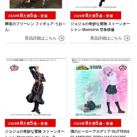
8
5
8
5
2026年
月第
週～登場
2026年
月第
週～登場
葬送のフリーレン フィギュア-うお～
ジョジョの奇妙な冒険 ストーンオー
ん-
シャン Mometria 空条徐倫
8
5
8
5
2026年
月第
週～登場
2026年
月第
週～登場
ジョジョの奇妙な冒険 ストーンオー
僕のヒーローアカデミア GLITTER&