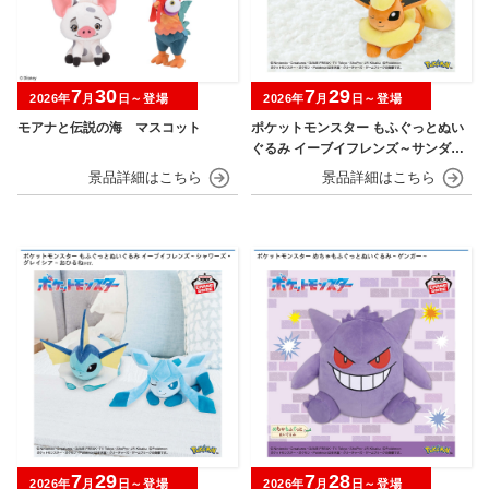
7
30
7
29
2026年
月
日～登場
2026年
月
日～登場
モアナと伝説の海 マスコット
ポケットモンスター もふぐっとぬい
ぐるみ イーブイフレンズ～サンダー
ス・ブースター～おひるねver.
7
29
7
28
2026年
月
日～登場
2026年
月
日～登場