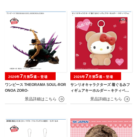
7
5
7
5
2026年
月第
週～登場
2026年
月第
週～登場
ワンピース THEORAMA SOUL-ROR
サンリオキャラクターズ 着ぐるみフ
ONOA ZORO-
ィギュアキーホルダー～キティベアv
er.～