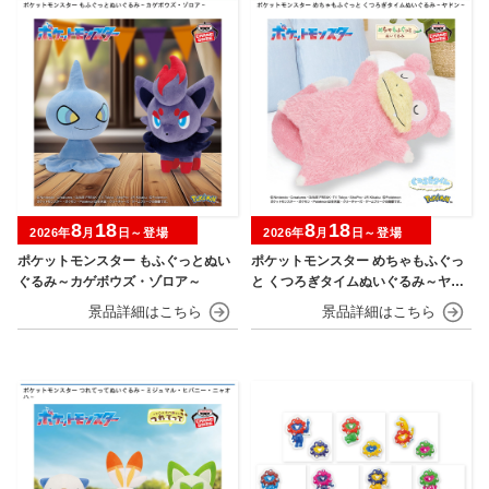
8
18
8
18
2026年
月
日～登場
2026年
月
日～登場
ポケットモンスター もふぐっとぬい
ポケットモンスター めちゃもふぐっ
ぐるみ～カゲボウズ・ゾロア～
と くつろぎタイムぬいぐるみ～ヤド
ン～