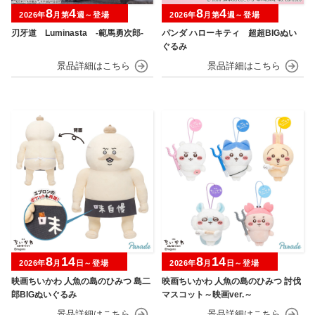
8
4
8
4
2026年
月第
週～登場
2026年
月第
週～登場
刃牙道 Luminasta ‐範馬勇次郎‐
パンダ ハローキティ 超超BIGぬい
ぐるみ
8
14
8
14
2026年
月
日～登場
2026年
月
日～登場
映画ちいかわ 人魚の島のひみつ 島二
映画ちいかわ 人魚の島のひみつ 討伐
郎BIGぬいぐるみ
マスコット～映画ver.～