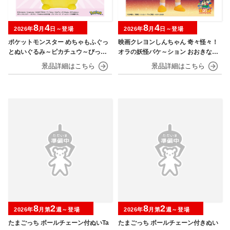
8
4
8
4
2026年
月
日～登場
2026年
月
日～登場
ポケットモンスター めちゃもふぐっ
映画クレヨンしんちゃん 奇々怪々！
とぬいぐるみ～ピカチュウ～びっく
オラの妖怪バケ～ション おおきなSO
りver.
FVIMATES～野原しんのすけ～
8
2
8
2
2026年
月第
週～登場
2026年
月第
週～登場
たまごっち ボールチェーン付ぬいTa
たまごっち ボールチェーン付きぬい