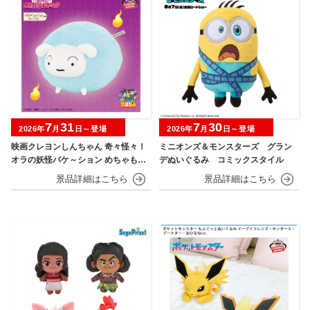
7
31
7
30
2026年
月
日～登場
2026年
月
日～登場
映画クレヨンしんちゃん 奇々怪々！
ミニオンズ＆モンスターズ グラン
オラの妖怪バケ～ション めちゃもふ
デぬいぐるみ コミックスタイル
ぐっとぬいぐるみ シロ