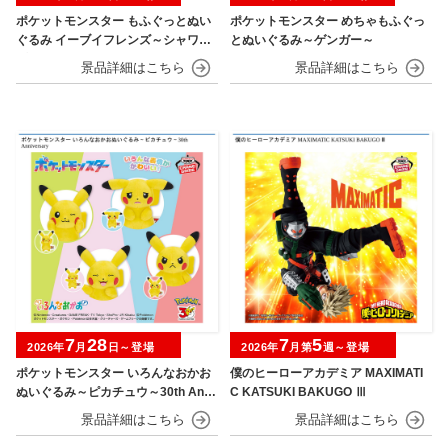
ポケットモンスター もふぐっとぬい
ポケットモンスター めちゃもふぐっ
ぐるみ イーブイフレンズ～シャワー
とぬいぐるみ～ゲンガー～
ズ・グレイシア～おひるねver.
7
28
7
5
2026年
月
日～登場
2026年
月第
週～登場
ポケットモンスター いろんなおかお
僕のヒーローアカデミア MAXIMATI
ぬいぐるみ～ピカチュウ～30th Anni
C KATSUKI BAKUGO Ⅲ
versary