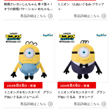
映画クレヨンしんちゃん 奇々怪々！
ミニオン LLぬいぐるみ‐フラッフ
オラの妖怪バケ～ション めちゃもふ
ィ‐
ぐっとぬいぐるみ～おすわりポーズ
のシロ～
8
6
8
6
2026年
月
日～登場
2026年
月
日～登場
ミニオンズ＆モンスターズ グラン
ミニオンズ＆モンスターズ グラン
デぬいぐるみ‐ジェームズ‐
デぬいぐるみ タキシード