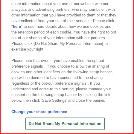
share information about your use of our website with our
7
4
7
4
2026年
月第
週～登場
2026年
月第
週～登場
analytics and advertising partners, who may combine it with
other information that you have provided to them or that they
EXPO2025ミャクミャク ブラックBI
葬送のフリーレン FIGURIZMα
have collected from your use of their services. Please click
Gぬいぐるみ
“フリーレン”～花舞～
"
here
" to see more details about how we use cookies and
the retention period of each cookie. You have the right to opt
out of our sharing of your information with our partners.
Please click [Do Not Share My Personal Information] to
exercise your right.
Please note that even if you have enabled the opt-out
preference signals , if you choose to allow the sharing of
cookies and other identifiers on the following setup banner,
you will be deemed to have consented to the sharing
regardless of the opt-out preference signals . If you
understand and agree to this setting, please manage your
consent on the following setup banner by clicking the link
below, then click 'Save Settings' and close the banner.
Change your share preference
7
4
7
22
2026年
月第
週～登場
2026年
月
日～登場
初音ミクシリーズ XStellar ‐初音
サンリオキャラクターズ カワイイ
Do Not Share My Personal Information
ミク×シナモロール‐Summer Ver.
まみれ-星まみれ(イエロー)- ぬいぐる
み