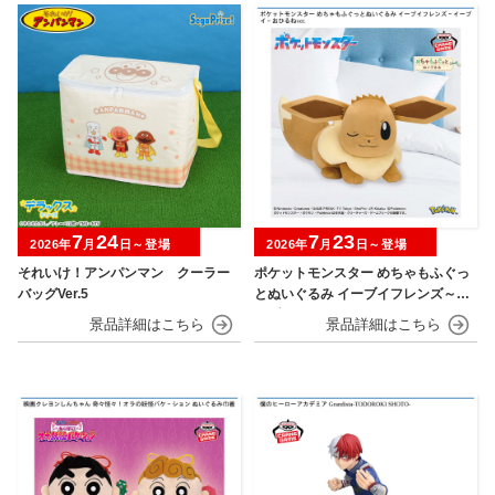
7
24
7
23
2026年
月
日～登場
2026年
月
日～登場
それいけ！アンパンマン クーラー
ポケットモンスター めちゃもふぐっ
バッグVer.5
とぬいぐるみ イーブイフレンズ～イ
ーブイ～おひるねver.