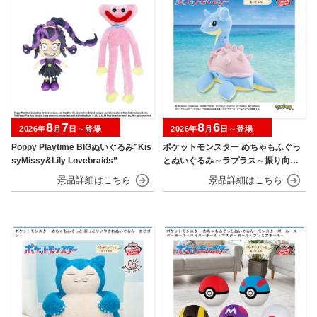
8
7
8
6
2026年
月
日～登場
2026年
月
日～登場
Poppy Playtime BIGぬいぐるみ”Kis
ポケットモンスター めちゃもふぐっ
syMissy&Lily Lovebraids”
とぬいぐるみ～ラプラス～振り向きv
er.