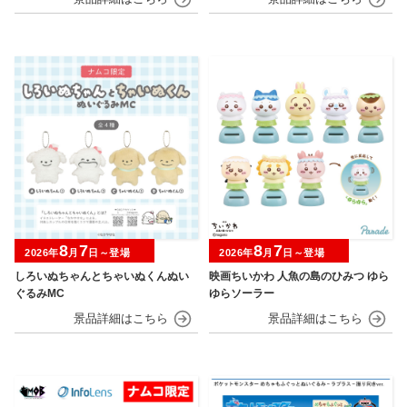
8
7
8
7
2026年
月
日～登場
2026年
月
日～登場
しろいぬちゃんとちゃいぬくんぬい
映画ちいかわ 人魚の島のひみつ ゆら
ぐるみMC
ゆらソーラー