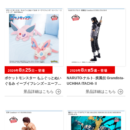
8
25
8
5
2026年
月
日～登場
2026年
月第
週～登場
ポケットモンスター もふぐっとぬい
NARUTO-ナルト- 疾風伝 Grandista-
ぐるみ イーブイフレンズ～エーフ
UCHIHA ITACHI-Ⅱ
ィ・ニンフィア～おひるねver.