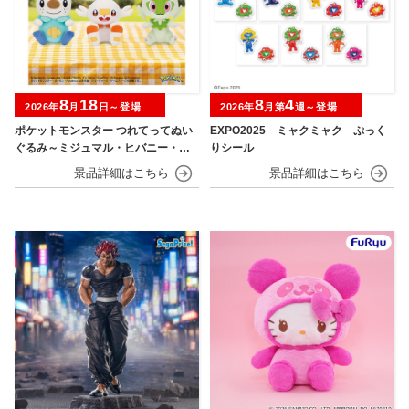
8
18
8
4
2026年
月
日～登場
2026年
月第
週～登場
ポケットモンスター つれてってぬい
EXPO2025 ミャクミャク ぷっく
ぐるみ～ミジュマル・ヒバニー・ニ
りシール
ャオハ～