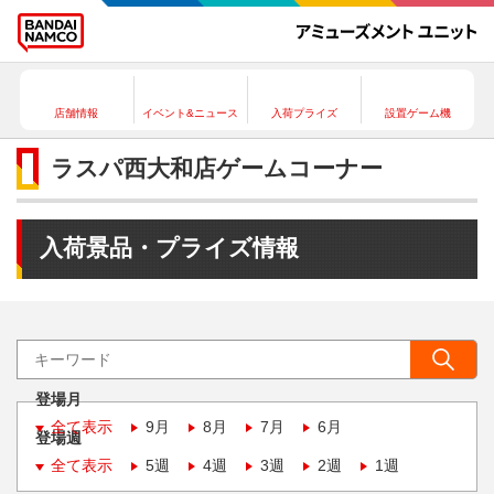
店舗情報
イベント&ニュース
入荷プライズ
設置ゲーム機
ラスパ西大和店ゲームコーナー
入荷景品・プライズ情報
登場月
全て表示
9月
8月
7月
6月
登場週
全て表示
5週
4週
3週
2週
1週