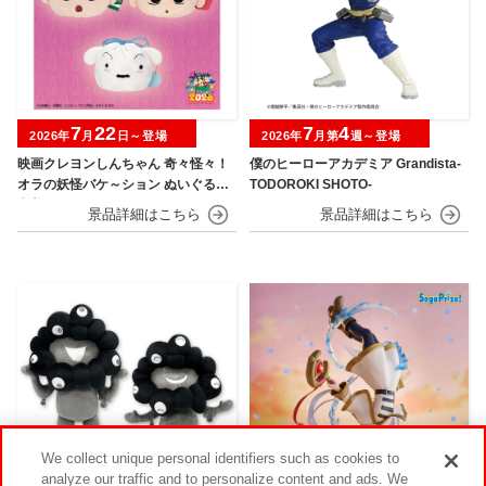
7
22
7
4
2026年
月
日～登場
2026年
月第
週～登場
映画クレヨンしんちゃん 奇々怪々！
僕のヒーローアカデミア Grandista-
オラの妖怪バケ～ション ぬいぐるみ
TODOROKI SHOTO-
巾着
We collect unique personal identifiers such as cookies to
analyze our traffic and to personalize content and ads. We