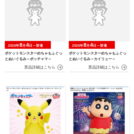
8
4
8
4
2026年
月
日～登場
2026年
月
日～登場
ポケットモンスターめちゃもふぐっ
ポケットモンスターめちゃもふぐっ
とぬいぐるみ～ポッチャマ～
とぬいぐるみ～カイリュー～