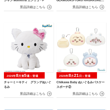
シャン Mometria エンリコ・P
GLAMOURS-TORU HAGAKURE＆
MINA ASHIDO-
8
5
8
21
2026年
月第
週～登場
2026年
月
日～登場
チャーミーキティ グランデぬいぐ
Chiikawa Baby ぬいぐるみパスケー
るみ
スポーチ②