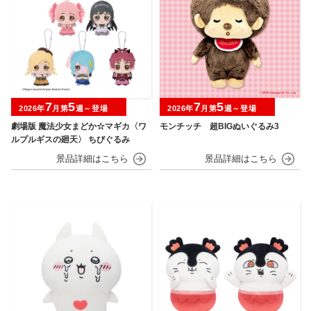
7
5
7
5
2026年
月第
週～登場
2026年
月第
週～登場
劇場版 魔法少女まどか☆マギカ〈ワ
モンチッチ 超BIGぬいぐるみ3
ルプルギスの廻天〉 ちびぐるみ