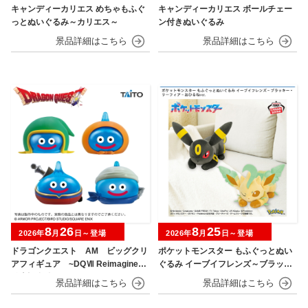
キャンディーカリエス めちゃもふぐ
キャンディーカリエス ボールチェー
っとぬいぐるみ～カリエス～
ン付きぬいぐるみ
8
26
8
25
2026年
月
日～登場
2026年
月
日～登場
ドラゴンクエスト AM ビッグクリ
ポケットモンスター もふぐっとぬい
アフィギュア ~DQⅦ Reimagined
ぐるみ イーブイフレンズ～ブラッキ
発売記念編~
ー・リーフィア～おひるねver.