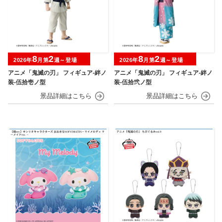
8
2
8
2
2026年
月第
週～登場
2026年
月第
週～登場
アニメ「鬼滅の刃」 フィギュア-絆ノ
アニメ「鬼滅の刃」 フィギュア-絆ノ
装-伍拾壱ノ型
装-伍拾弐ノ型