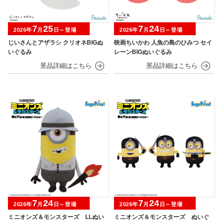
7
25
7
24
2026年
月
日～登場
2026年
月
日～登場
じいさんとアザラシ クリオネBIGぬ
映画ちいかわ 人魚の島のひみつ セイ
いぐるみ
レーンBIGぬいぐるみ
7
24
7
24
2026年
月
日～登場
2026年
月
日～登場
ミニオンズ＆モンスターズ LLぬい
ミニオンズ＆モンスターズ ぬいぐ