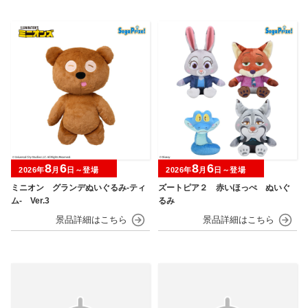
8
6
8
6
2026年
月
日～登場
2026年
月
日～登場
ミニオン グランデぬいぐるみ‐ティ
ズートピア２ 赤いほっぺ ぬいぐ
ム‐ Ver.3
るみ