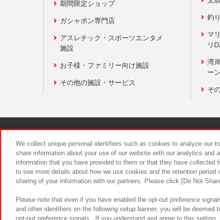
期間限定ショップ
釣
ガシャポン専門店
マ
アスレチック・スポーツエンタメ
リD
施設
湾
お子様・ファミリー向け施設
ーン
その他の施設・サービス
そ
関連会社
サステナビリティ
We collect unique personal identifiers such as cookies to analyze our t
share information about your use of our website with our analytics and 
information that you have provided to them or that they have collected f
食品のご提
to see more details about how we use cookies and the retention period o
sharing of your information with our partners. Please click [Do Not Shar
Please note that even if you have enabled the opt-out preference signals
and other identifiers on the following setup banner, you will be deemed 
opt-out preference signals . If you understand and agree to this setting