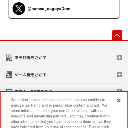
@namco_nagoyaDom
先
あそび場をさがす
ゲーム機をさがす
スマホ・PCであそぶ
We collect unique personal identifiers such as cookies to
analyze our traffic and to personalize content and ads. We
イベント・キャンペーン
share information about your use of our website with our
analytics and advertising partners, who may combine it with
other information that you have provided to them or that they
have collected from your use of their services. Please click