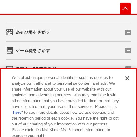
先
あそび場をさがす
ゲーム機をさがす
スマホ・PCであそぶ
We collect unique personal identifiers such as cookies to
analyze our traffic and to personalize content and ads. We
イベント・キャンペーン
share information about your use of our website with our
analytics and advertising partners, who may combine it with
other information that you have provided to them or that they
have collected from your use of their services. Please click
"
here
" to see more details about how we use cookies and
関連会社
サステナビリティ
サイトポリシー
the retention period of each cookie. You have the right to opt
out of our sharing of your information with our partners.
プライバシーポリシー
ウェブアクセシビリティ方針と検証結果
Please click [Do Not Share My Personal Information] to
exercise your right.
お取引先さまとともに
食品のご提供について