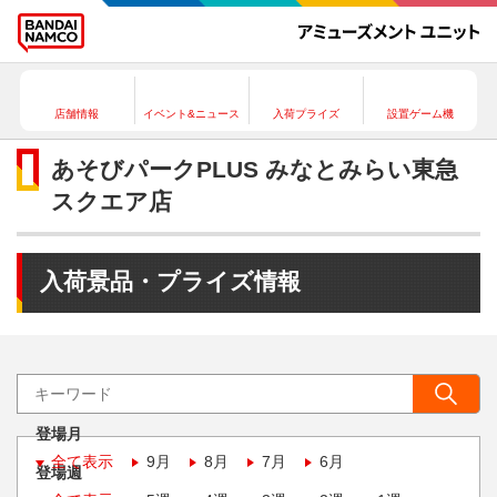
店舗情報
イベント&ニュース
入荷プライズ
設置ゲーム機
あそびパークPLUS みなとみらい東急
スクエア店
入荷景品・プライズ情報
登場月
全て表示
9月
8月
7月
6月
登場週