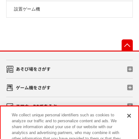
設置ゲーム機
先
あそび場をさがす
ゲーム機をさがす
スマホ・PCであそぶ
We collect unique personal identifiers such as cookies to
analyze our traffic and to personalize content and ads. We
イベント・キャンペーン
share information about your use of our website with our
analytics and advertising partners, who may combine it with
other information that you have provided to them or that they