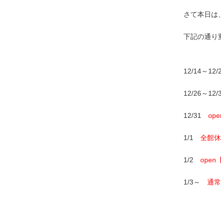
さて本日は
下記の通り
12/14～12
12/26～12
12/31
op
1/1
全館休
1/2
open
1/3～
通常