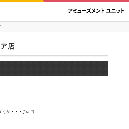
て
エア店
・・(*‘ω‘ *)