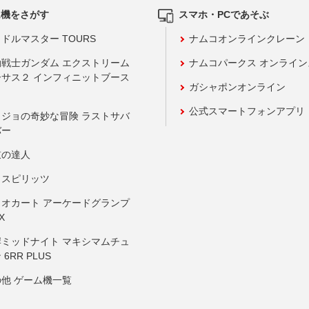
ム機をさがす
スマホ・PCであそぶ
ドルマスター TOURS
ナムコオンラインクレーン
動戦士ガンダム エクストリーム
ナムコパークス オンライ
ーサス２ インフィニットブース
ガシャポンオンライン
公式スマートフォンアプリ
ョジョの奇妙な冒険 ラストサバ
バー
鼓の達人
りスピリッツ
リオカート アーケードグランプ
X
岸ミッドナイト マキシマムチュ
 6RR PLUS
の他 ゲーム機一覧