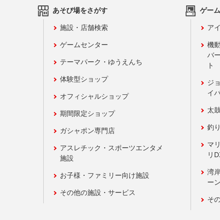
あそび場をさがす
ゲー
施設・店舗検索
アイ
ゲームセンター
機
バ
テーマパーク・ゆうえんち
ト
体験型ショップ
ジ
イ
オフィシャルショップ
太
期間限定ショップ
釣
ガシャポン専門店
マ
アスレチック・スポーツエンタメ
リD
施設
湾
お子様・ファミリー向け施設
ーン
その他の施設・サービス
そ