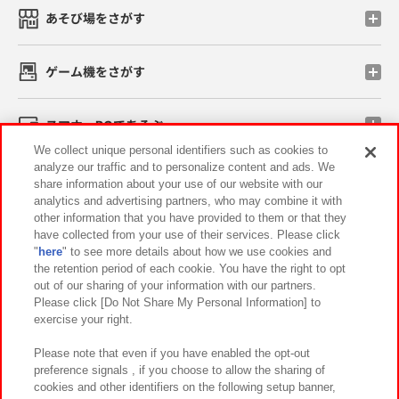
あそび場をさがす
ゲーム機をさがす
スマホ・PCであそぶ
We collect unique personal identifiers such as cookies to
analyze our traffic and to personalize content and ads. We
イベント・キャンペーン
share information about your use of our website with our
analytics and advertising partners, who may combine it with
other information that you have provided to them or that they
have collected from your use of their services. Please click
"
here
" to see more details about how we use cookies and
関連会社
サステナビリティ
サイトポリシー
the retention period of each cookie. You have the right to opt
out of our sharing of your information with our partners.
プライバシーポリシー
ウェブアクセシビリティ方針と検証結果
Please click [Do Not Share My Personal Information] to
exercise your right.
お取引先さまとともに
食品のご提供について
カスタマーハラスメント対応方針
よくあるご質問・お問い合わせ
Please note that even if you have enabled the opt-out
preference signals , if you choose to allow the sharing of
cookies and other identifiers on the following setup banner,