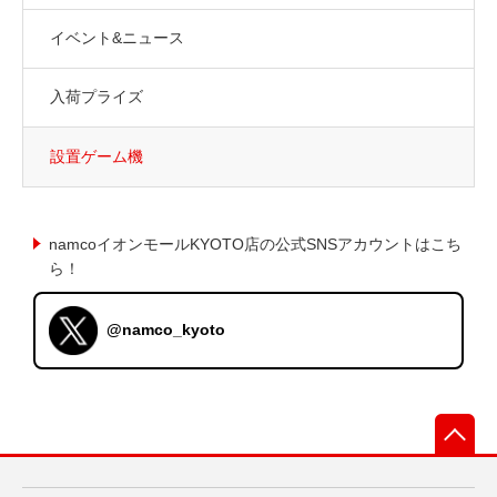
イベント&ニュース
入荷プライズ
設置ゲーム機
namcoイオンモールKYOTO店の公式SNSアカウントはこち
ら！
@namco_kyoto
先