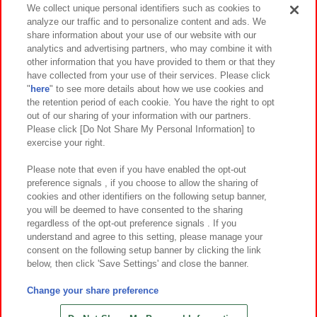
We collect unique personal identifiers such as cookies to
analyze our traffic and to personalize content and ads. We
イベント・キャンペーン
share information about your use of our website with our
analytics and advertising partners, who may combine it with
other information that you have provided to them or that they
have collected from your use of their services. Please click
"
here
" to see more details about how we use cookies and
関連会社
サステナビリティ
サイトポリシー
the retention period of each cookie. You have the right to opt
out of our sharing of your information with our partners.
プライバシーポリシー
ウェブアクセシビリティ方針と検証結果
Please click [Do Not Share My Personal Information] to
exercise your right.
お取引先さまとともに
食品のご提供について
カスタマーハラスメント対応方針
よくあるご質問・お問い合わせ
Please note that even if you have enabled the opt-out
preference signals , if you choose to allow the sharing of
cookies and other identifiers on the following setup banner,
you will be deemed to have consented to the sharing
regardless of the opt-out preference signals . If you
understand and agree to this setting, please manage your
consent on the following setup banner by clicking the link
below, then click 'Save Settings' and close the banner.
©Bandai Namco Amusement Inc.
©Bandai Namco Amusement Lab Inc.
Change your share preference
©Bandai Namco Experience Inc.
©HANAYASHIKI Co., Ltd. All Rights Reserved.