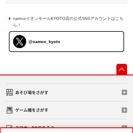
namcoイオンモールKYOTO店の公式SNSアカウントはこち
ら！
@namco_kyoto
先
あそび場をさがす
ゲーム機をさがす
スマホ・PCであそぶ