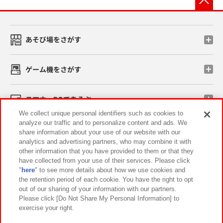
あそび場をさがす
ゲーム機をさがす
スマホ・PCであそぶ
We collect unique personal identifiers such as cookies to
analyze our traffic and to personalize content and ads. We
イベント・キャンペーン
share information about your use of our website with our
analytics and advertising partners, who may combine it with
other information that you have provided to them or that they
have collected from your use of their services. Please click
"
here
" to see more details about how we use cookies and
関連会社
サステナビリティ
サイトポリシー
the retention period of each cookie. You have the right to opt
out of our sharing of your information with our partners.
プライバシーポリシー
ウェブアクセシビリティ方針と検証結果
Please click [Do Not Share My Personal Information] to
exercise your right.
お取引先さまとともに
食品のご提供について