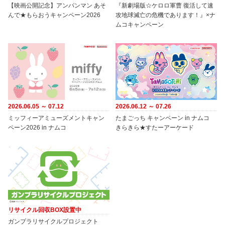
【映画公開記念】アンパンマン あそ
『新劇場版☆ケロロ軍曹 復活して速
んで★もらおうキャンペーン2026
攻地球滅亡の危機であります！』×ナ
ムコキャンペーン
2026.06.05 ～ 07.12
2026.06.12 ～ 07.26
ミッフィーアミューズメントキャン
たまごっち キャンペーン in ナムコ
ペーン2026 in ナムコ
きらきら★すたーアーケード
リサイクル回収BOX設置中
ガンプラリサイクルプロジェクト