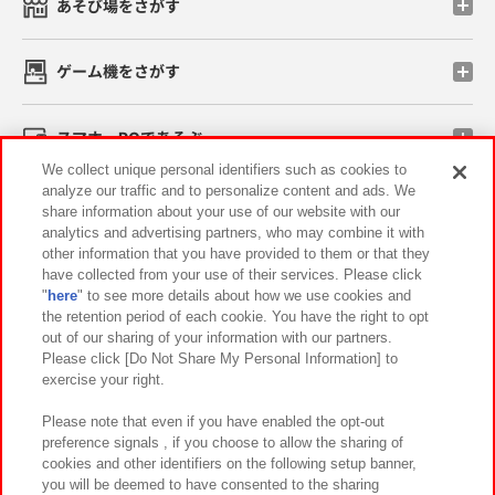
あそび場をさがす
ゲーム機をさがす
スマホ・PCであそぶ
We collect unique personal identifiers such as cookies to
analyze our traffic and to personalize content and ads. We
イベント・キャンペーン
share information about your use of our website with our
analytics and advertising partners, who may combine it with
other information that you have provided to them or that they
have collected from your use of their services. Please click
"
here
" to see more details about how we use cookies and
関連会社
サステナビリティ
サイトポリシー
the retention period of each cookie. You have the right to opt
out of our sharing of your information with our partners.
プライバシーポリシー
ウェブアクセシビリティ方針と検証結果
Please click [Do Not Share My Personal Information] to
exercise your right.
お取引先さまとともに
食品のご提供について
カスタマーハラスメント対応方針
よくあるご質問・お問い合わせ
Please note that even if you have enabled the opt-out
preference signals , if you choose to allow the sharing of
cookies and other identifiers on the following setup banner,
you will be deemed to have consented to the sharing