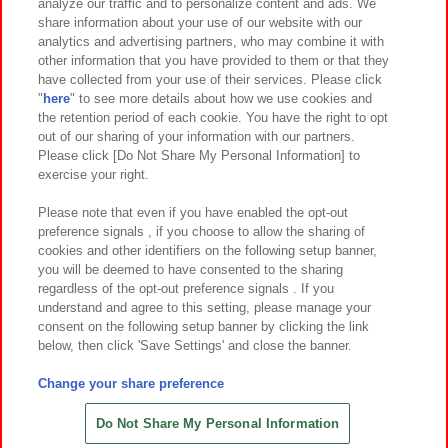
analyze our traffic and to personalize content and ads. We
イベント・キャンペーン
share information about your use of our website with our
analytics and advertising partners, who may combine it with
other information that you have provided to them or that they
have collected from your use of their services. Please click
"
here
" to see more details about how we use cookies and
関連会社
サステナビリティ
サイトポリシー
the retention period of each cookie. You have the right to opt
out of our sharing of your information with our partners.
プライバシーポリシー
ウェブアクセシビリティ方針と検証結果
Please click [Do Not Share My Personal Information] to
exercise your right.
お取引先さまとともに
食品のご提供について
カスタマーハラスメント対応方針
よくあるご質問・お問い合わせ
Please note that even if you have enabled the opt-out
preference signals , if you choose to allow the sharing of
cookies and other identifiers on the following setup banner,
you will be deemed to have consented to the sharing
regardless of the opt-out preference signals . If you
understand and agree to this setting, please manage your
consent on the following setup banner by clicking the link
below, then click 'Save Settings' and close the banner.
©Bandai Namco Amusement Inc.
©Bandai Namco Amusement Lab Inc.
Change your share preference
©Bandai Namco Experience Inc.
©HANAYASHIKI Co., Ltd. All Rights Reserved.
Do Not Share My Personal Information