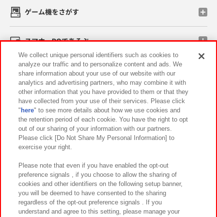
ゲーム機をさがす
スマホ・PCであそぶ
We collect unique personal identifiers such as cookies to
analyze our traffic and to personalize content and ads. We
イベント・キャンペーン
share information about your use of our website with our
analytics and advertising partners, who may combine it with
other information that you have provided to them or that they
have collected from your use of their services. Please click
"
here
" to see more details about how we use cookies and
関連会社
サステナビリティ
サイトポリシー
the retention period of each cookie. You have the right to opt
out of our sharing of your information with our partners.
プライバシーポリシー
ウェブアクセシビリティ方針と検証結果
Please click [Do Not Share My Personal Information] to
exercise your right.
お取引先さまとともに
食品のご提供について
カスタマーハラスメント対応方針
よくあるご質問・お問い合わせ
Please note that even if you have enabled the opt-out
preference signals , if you choose to allow the sharing of
cookies and other identifiers on the following setup banner,
you will be deemed to have consented to the sharing
regardless of the opt-out preference signals . If you
understand and agree to this setting, please manage your