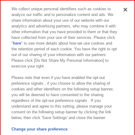
スマホ・PCであそぶ
We collect unique personal identifiers such as cookies to
analyze our traffic and to personalize content and ads. We
イベント・キャンペーン
share information about your use of our website with our
analytics and advertising partners, who may combine it with
other information that you have provided to them or that they
have collected from your use of their services. Please click
"
here
" to see more details about how we use cookies and
関連会社
サステナビリティ
サイトポリシー
the retention period of each cookie. You have the right to opt
out of our sharing of your information with our partners.
プライバシーポリシー
ウェブアクセシビリティ方針と検証結果
Please click [Do Not Share My Personal Information] to
exercise your right.
お取引先さまとともに
食品のご提供について
カスタマーハラスメント対応方針
よくあるご質問・お問い合わせ
Please note that even if you have enabled the opt-out
preference signals , if you choose to allow the sharing of
cookies and other identifiers on the following setup banner,
you will be deemed to have consented to the sharing
regardless of the opt-out preference signals . If you
understand and agree to this setting, please manage your
consent on the following setup banner by clicking the link
below, then click 'Save Settings' and close the banner.
©Bandai Namco Amusement Inc.
©Bandai Namco Amusement Lab Inc.
Change your share preference
©Bandai Namco Experience Inc.