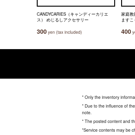
CANDYCARIES（キャンディーカリエ
家庭教
ス） めじるしアクセサリー
ますこ
300
400
yen (tax included)
ye
* Only the inventory informa
* Due to the influence of th
note.
* The posted content and the
*Service contents may be c