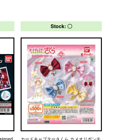
Stock: 〇
igned
カードキャプターさくら カメオリボンチ