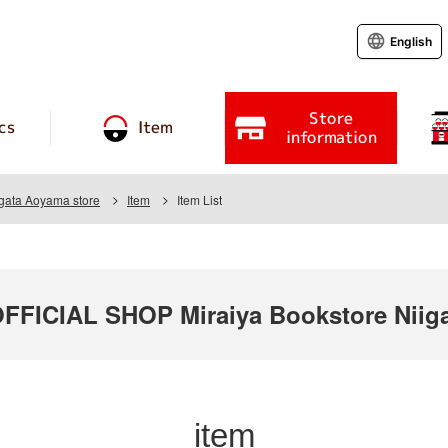
English
Store
cs
Item
information
igata Aoyama store
Item
Item List
ICIAL SHOP Miraiya Bookstore Niiga
item