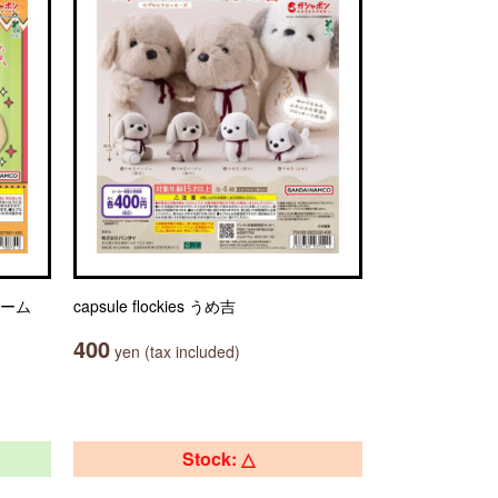
ャーム
capsule flockies うめ吉
400
yen (tax included)
Stock: △