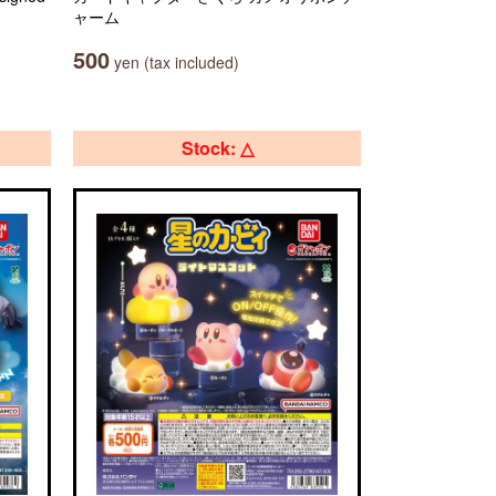
ャーム
500
yen (tax included)
Stock: △