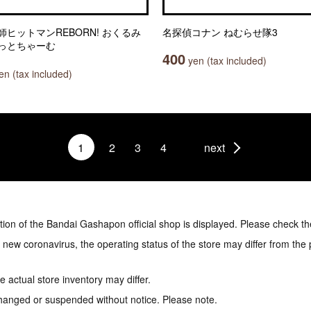
師ヒットマンREBORN! おくるみ
名探偵コナン ねむらせ隊3
っとちゃーむ
400
yen (tax included)
n (tax included)
1
2
3
4
next
tion of the Bandai Gashapon official shop is displayed. Please check th
e new coronavirus, the operating status of the store may differ from the
 actual store inventory may differ.
hanged or suspended without notice. Please note.