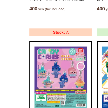
400
400
yen (tax included)
ye
Stock: △