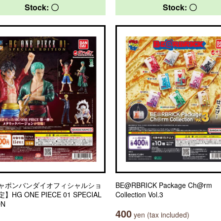
Stock: 〇
Stock: 〇
ャポンバンダイオフィシャルショ
BE@RBRICK Package Ch@rm
HG ONE PIECE 01 SPECIAL
Collection Vol.3
ON
400
yen (tax included)