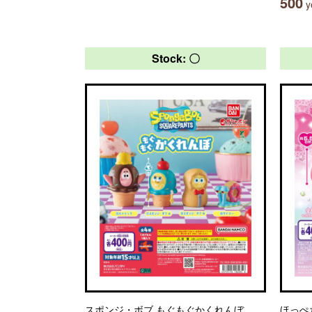
500
ye
Stock: 〇
スポンジ・ボブ もぐもぐかくれんぼ
ほっぺ