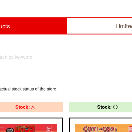
ucts
Limit
actual stock status of the store.
Stock: △
Stock: 〇