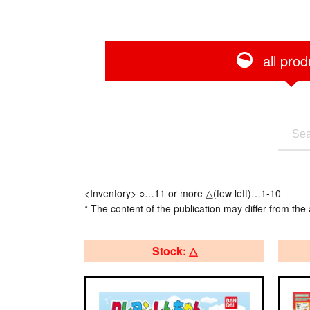
all prod
<Inventory> ○…11 or more △(few left)…1-10
* The content of the publication may differ from the 
Stock: △