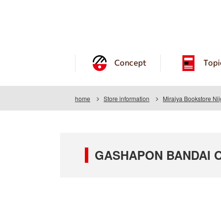
Concept
Topi
home
Store information
Miraiya Bookstore Ni
GASHAPON BANDAI OFF