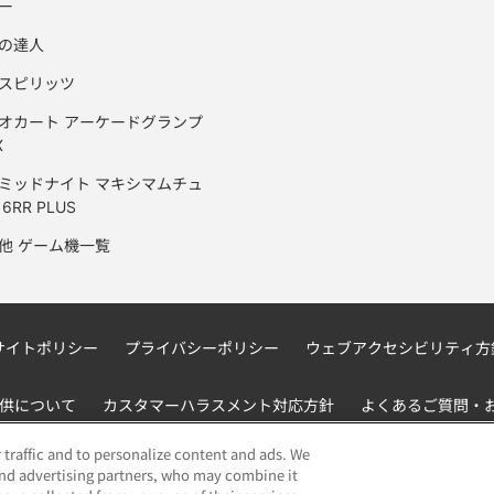
ー
の達人
スピリッツ
オカート アーケードグランプ
X
ミッドナイト マキシマムチュ
6RR PLUS
他 ゲーム機一覧
サイトポリシー
プライバシーポリシー
ウェブアクセシビリティ方
供について
カスタマーハラスメント対応方針
よくあるご質問・
 traffic and to personalize content and ads. We
and advertising partners, who may combine it