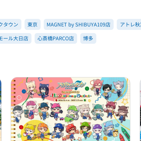
クタウン
東京
MAGNET by SHIBUYA109店
アトレ秋
モール大日店
心斎橋PARCO店
博多