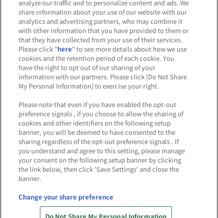
analyze our traffic and to personalize content and ads. We
share information about your use of our website with our
関連会社
サステナビリティ
サイトポリシー
analytics and advertising partners, who may combine it
with other information that you have provided to them or
プライバシーポリシー
that they have collected from your use of their services.
Please click "
here
" to see more details about how we use
ウェブアクセシビリティ方針と検証結果
cookies and the retention period of each cookie. You
have the right to opt out of our sharing of your
お取引先さまとともに
食品のご提供について
information with our partners. Please click [Do Not Share
My Personal Information] to exercise your right.
カスタマーハラスメント対応方針
Please note that even if you have enabled the opt-out
よくあるご質問・お問い合わせ
preference signals , if you choose to allow the sharing of
cookies and other identifiers on the following setup
banner, you will be deemed to have consented to the
sharing regardless of the opt-out preference signals . If
you understand and agree to this setting, please manage
your consent on the following setup banner by clicking
the link below, then click 'Save Settings' and close the
banner.
©Bandai Namco Amusement Inc.
©Bandai Namco Amusement Lab Inc.
Change your share preference
©Bandai Namco Experience Inc.
Do Not Share My Personal Information
©HANAYASHIKI Co., Ltd. All Rights Reserved.