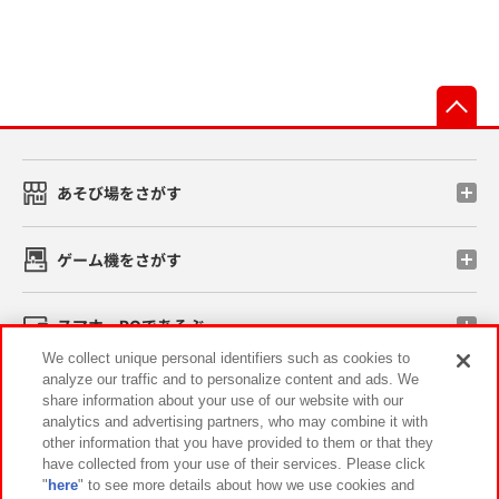
先
あそび場をさがす
ゲーム機をさがす
スマホ・PCであそぶ
We collect unique personal identifiers such as cookies to
analyze our traffic and to personalize content and ads. We
イベント・キャンペーン
share information about your use of our website with our
analytics and advertising partners, who may combine it with
other information that you have provided to them or that they
have collected from your use of their services. Please click
"
here
" to see more details about how we use cookies and
関連会社
サステナビリティ
サイトポリシー