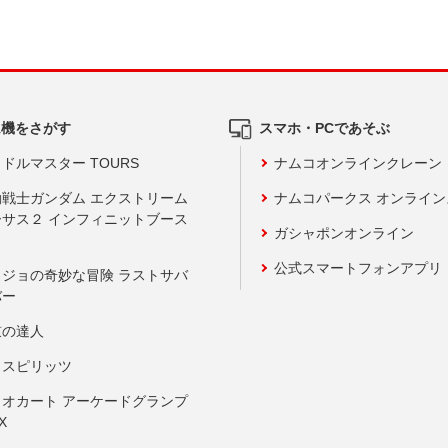
ム機をさがす
スマホ・PCであそぶ
ドルマスター TOURS
ナムコオンラインクレーン
動戦士ガンダム エクストリーム
ナムコパークス オンライ
ーサス２ インフィニットブース
ガシャポンオンライン
公式スマートフォンアプリ
ョジョの奇妙な冒険 ラストサバ
バー
鼓の達人
りスピリッツ
リオカート アーケードグランプ
X