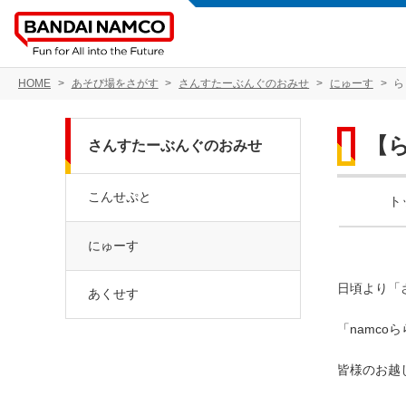
HOME
あそび場をさがす
さんすたーぶんぐのおみせ
にゅーす
ら
【
さんすたーぶんぐのおみせ
こんせぷと
ト
にゅーす
日頃より「
あくせす
「namc
皆様のお越