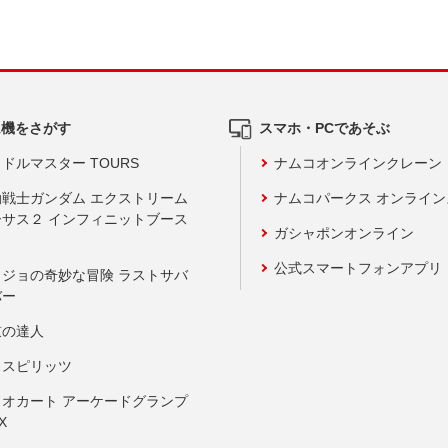
ム機をさがす
スマホ・PCであそぶ
ドルマスター TOURS
ナムコオンラインクレーン
動戦士ガンダム エクストリーム
ナムコパークス オンライ
ーサス２ インフィニットブース
ガシャポンオンライン
公式スマートフォンアプリ
ョジョの奇妙な冒険 ラストサバ
バー
鼓の達人
りスピリッツ
リオカート アーケードグランプ
X