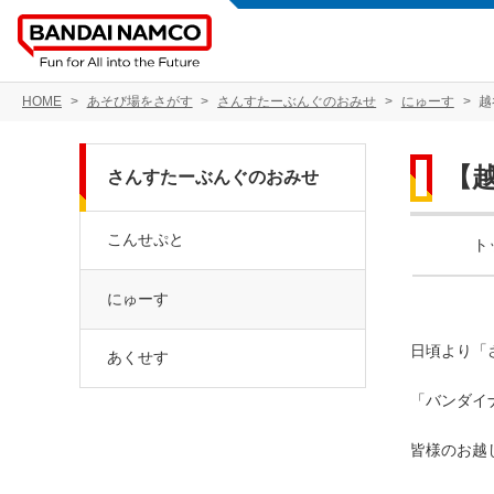
HOME
あそび場をさがす
さんすたーぶんぐのおみせ
にゅーす
越
【
さんすたーぶんぐのおみせ
こんせぷと
ト
にゅーす
日頃より「
あくせす
「バンダイナ
皆様のお越