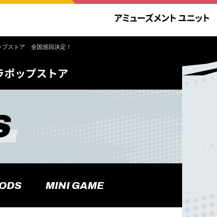
ポップストア 全国巡回決定！
ャラポップストア
S
OODS
MINI GAME