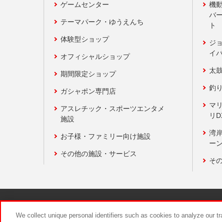
ゲームセンター
機
バ
テーマパーク・ゆうえんち
ト
体験型ショップ
ジ
イ
オフィシャルショップ
太
期間限定ショップ
釣
ガシャポン専門店
マ
アスレチック・スポーツエンタメ
リD
施設
湾
お子様・ファミリー向け施設
ーン
その他の施設・サービス
そ
関連会社
サステナビリティ
We collect unique personal identifiers such as cookies to analyze our t