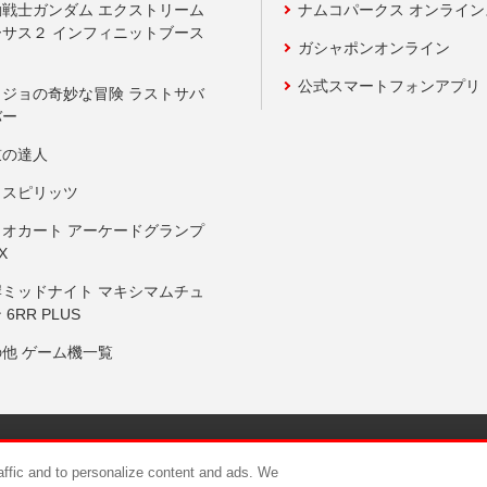
動戦士ガンダム エクストリーム
ナムコパークス オンライ
ーサス２ インフィニットブース
ガシャポンオンライン
公式スマートフォンアプリ
ョジョの奇妙な冒険 ラストサバ
バー
鼓の達人
りスピリッツ
リオカート アーケードグランプ
X
岸ミッドナイト マキシマムチュ
 6RR PLUS
の他 ゲーム機一覧
サイトポリシー
プライバシーポリシー
ウェブアクセシビリティ方
raffic and to personalize content and ads. We