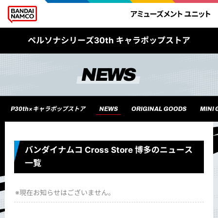
ペルソナシリーズ30th キャラポップストア
NEWS
P30th×キャラポップストア​
NEWS
ORIGINAL GOODS
MINI
バンダイナムコ Cross Store 博多のニュース
一覧
※現在お知らせはございません。