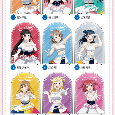
高海千歌
桜内梨子
松浦果南
黒澤ダイヤ
渡辺 曜
津島善子