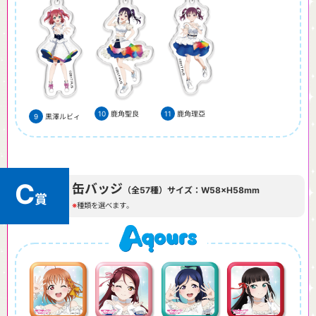
鹿角聖良
鹿角理亞
黒澤ルビィ
C
缶バッジ
（全
57
種）サイズ：W58×H58mm
賞
種類を選べます。