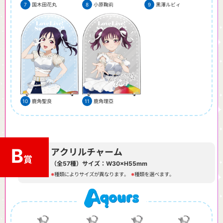
国木田花丸
小原鞠莉
黒澤ルビィ
鹿角聖良
鹿角理亞
B
アクリルチャーム
賞
（全
57
種）サイズ：W30×H55mm
種類によりサイズが異なります。
種類を選べます。