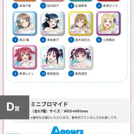
高海千歌
桜内梨子
松浦果南
黒澤ダイヤ
渡辺 曜
津島善子
国木田花丸
小原鞠莉
黒澤ルビィ
鹿角聖良
鹿角理亞
D
ミニブロマイド
賞
（全
57
種）サイズ：W55×H91mm
番号をお選びいただけます。番号内でランダムでのお渡しです。