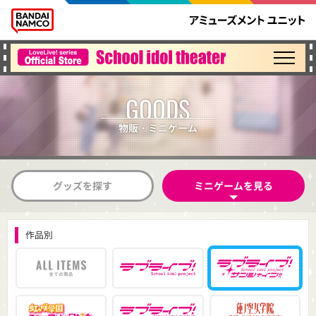
GOODS
ABOUT STORE
オフィシャルストアについて
物販・ミニゲーム
NEWS
最新ニュース
グッズを探す
ミニゲームを見る
GOODS
物販・ミニゲーム
作品別
STORE INFO
店舗情報
@LoveLive_ofs