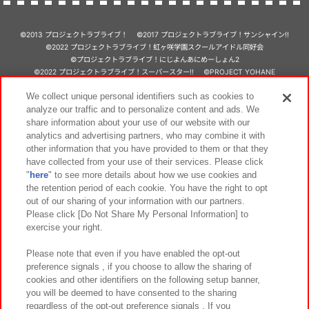
©2013 プロジェクトラブライブ！
©2017 プロジェクトラブライブ！サンシャイン!!
©2022 プロジェクトラブライブ！虹ヶ咲学園スクールアイドル同好会
©プロジェクトラブライブ！にじよんあにめーしょん2
©2022 プロジェクトラブライブ！スーパースター!!
©PROJECT YOHANE
©プロジェクトラブライブ！スクールアイドルミュージカル
We collect unique personal identifiers such as cookies to
©プロジェクトラブライブ！蓮ノ空女学院スクールアイドルクラブ
analyze our traffic and to personalize content and ads. We
share information about your use of our website with our
先
analytics and advertising partners, who may combine it with
other information that you have provided to them or that they
have collected from your use of their services. Please click
"
here
" to see more details about how we use cookies and
the retention period of each cookie. You have the right to opt
out of our sharing of your information with our partners.
あそび場をさがす
Please click [Do Not Share My Personal Information] to
exercise your right.
ゲーム機をさがす
Please note that even if you have enabled the opt-out
preference signals , if you choose to allow the sharing of
cookies and other identifiers on the following setup banner,
スマホ・PCであそぶ
you will be deemed to have consented to the sharing
regardless of the opt-out preference signals . If you