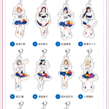
高海千歌
桜内梨子
松浦果南
黒澤ダイヤ
渡辺 曜
津島善子
国木田花丸
小原鞠莉