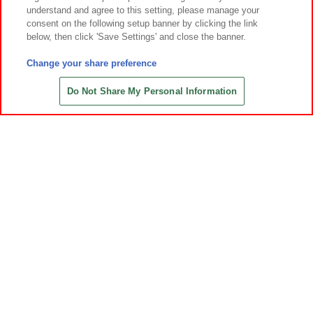
understand and agree to this setting, please manage your
イベント・キャンペーン
consent on the following setup banner by clicking the link
below, then click 'Save Settings' and close the banner.
Change your share preference
関連会社
サステナビリティ
サイトポリシー
Do Not Share My Personal Information
プライバシーポリシー
ウェブアクセシビリティ方針と検証結果
お取引先さまとともに
食品のご提供について
カスタマーハラスメント対応方針
よくあるご質問・お問い合わせ
©Bandai Namco Amusement Inc.
©Bandai Namco Amusement Lab Inc.
©Bandai Namco Experience Inc.
©HANAYASHIKI Co., Ltd. All Rights Reserved.