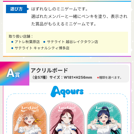
遊び方
はずれなしのミニゲームです。
選ばれたメンバーと一緒にペンキを塗り、表示され
た賞品がもらえるミニゲームです。
取り扱い店舗：
アトレ秋葉原店
サテライト 越谷レイクタウン店
サテライト キャナルシティ博多店
A
アクリルボード
賞
（全
57
種）サイズ：W181×H256mm
種類を選べます。