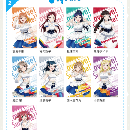
高海千歌
桜内梨子
松浦果南
黒澤ダイヤ
渡辺 曜
津島善子
国木田花丸
小原鞠莉