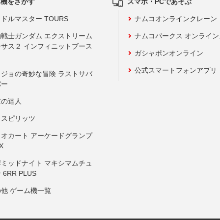
ム機をさがす
スマホ・PCであそぶ
ドルマスター TOURS
ナムコオンラインクレーン
動戦士ガンダム エクストリーム
ナムコパークス オンライ
ーサス２ インフィニットブース
ガシャポンオンライン
公式スマートフォンアプリ
ョジョの奇妙な冒険 ラストサバ
バー
鼓の達人
りスピリッツ
リオカート アーケードグランプ
X
岸ミッドナイト マキシマムチュ
 6RR PLUS
の他 ゲーム機一覧