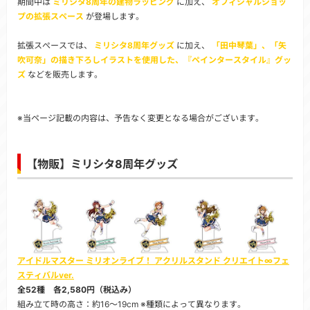
期間中は
ミリシタ8周年の建物ラッピング
に加え、
オフィシャルショッ
プの拡張スペース
が登場します。
拡張スぺースでは、
ミリシタ8周年グッズ
に加え、
「田中琴葉」、「矢
吹可奈」の描き下ろしイラストを使用した、『ペインタースタイル』グッ
ズ
などを販売します。
※当ページ記載の内容は、予告なく変更となる場合がございます。
【物販】ミリシタ8周年グッズ
アイドルマスター ミリオンライブ！ アクリルスタンド クリエイト∞フェ
スティバルver.
全52種 各2,580円（税込み）
組み立て時の高さ：約16～19cm ※種類によって異なります。