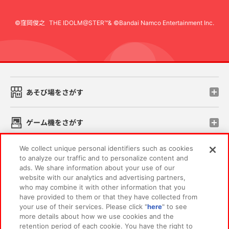
©窪岡俊之
THE IDOLM@STER™& ©Bandai Namco Entertainment Inc.
先
あそび場をさがす
ゲーム機をさがす
We collect unique personal identifiers such as cookies
スマホ・PCであそぶ
to analyze our traffic and to personalize content and
ads. We share information about your use of our
website with our analytics and advertising partners,
イベント・キャンペーン
who may combine it with other information that you
have provided to them or that they have collected from
your use of their services. Please click "
here
" to see
more details about how we use cookies and the
retention period of each cookie. You have the right to