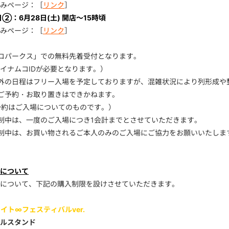
みページ：［
リンク
］
日②：6月28日(土) 開店～15時頃
みページ：［
リンク
］
コパークス」での無料先着受付となります。
イナムコIDが必要となります。）
外の日程はフリー入場を予定しておりますが、混雑状況により列形成や
ご予約・お取り置きはできかねます。
予約はご入場についてのものです。）
制中は、一度のご入場につき1会計までとさせていただきます。
制中は、お買い物されるご本人のみのご入場にご協力をお願いいたしま
について
について、下記の購入制限を設けさせていただきます。
イト∞フェスティバルver.
ルスタンド