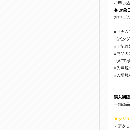
お申し込
◆ 対象
お申し込
※「ナム
（バンダ
※上記以
※商品の
（WEB
※入場規
※入場規
購入制限
一部商品
▼クリエ
・アクリ