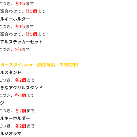
につき、
各1個
まで
類合わせて、
計5個
まで
ルキーホルダー
につき、
各1個
まで
類合わせて、
計5個
まで
アルステッカーセット
につき、
2個
まで
タースタイルver.（田中琴葉・矢吹可奈）
ルスタンド
につき、
各2個
まで
きなアクリルスタンド
につき、
各2個
まで
ジ
につき、
各2個
まで
ルキーホルダー
につき、
各2個
まで
ルジオラマ