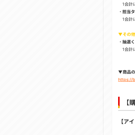
1会計
・担当タ
1会計
▼その
・抽選く
1会計
▼商品
https:/
【
【アイ