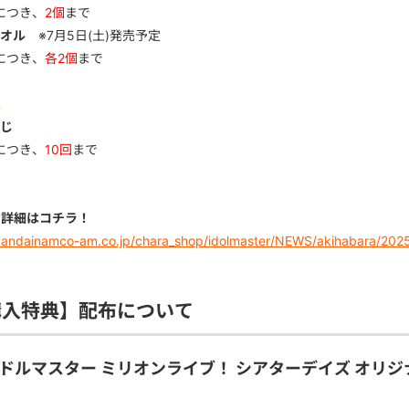
につき、
2個
まで
オル
※7月5日(土)発売予定
につき、
各2個
まで
他
じ
につき、
10回
まで
の詳細はコチラ！
/bandainamco-am.co.jp/chara_shop/idolmaster/NEWS/akihabara/202
購入特典】配布について
ドルマスター ミリオンライブ！ シアターデイズ オリ