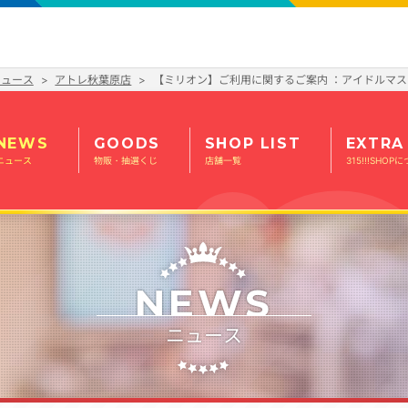
ニュース
アトレ秋葉原店
【ミリオン】ご利用に関するご案内 ：アイドルマス
NEWS
GOODS
SHOP LIST
EXTRA
ニュース
物販・抽選くじ
店舗一覧
315!!!SHOP
NEWS
ニュース