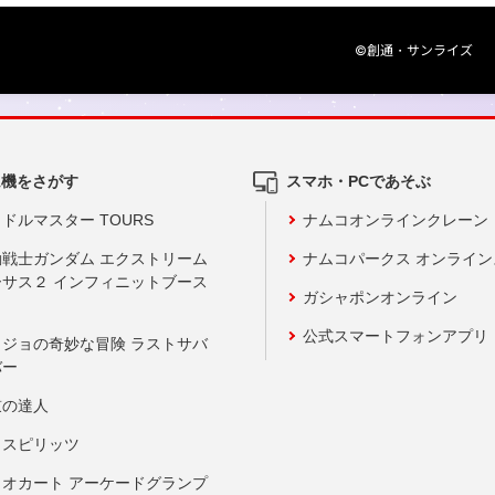
©創通・サンライズ
ム機をさがす
スマホ・PCであそぶ
ドルマスター TOURS
ナムコオンラインクレーン
動戦士ガンダム エクストリーム
ナムコパークス オンライ
ーサス２ インフィニットブース
ガシャポンオンライン
公式スマートフォンアプリ
ョジョの奇妙な冒険 ラストサバ
バー
鼓の達人
りスピリッツ
リオカート アーケードグランプ