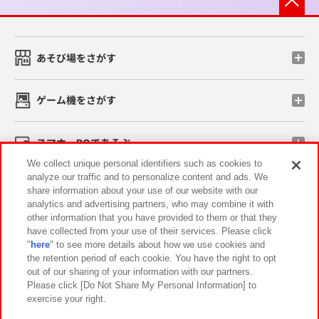
あそび場をさがす
ゲーム機をさがす
スマホ・PCであそぶ
We collect unique personal identifiers such as cookies to
analyze our traffic and to personalize content and ads. We
イベント・キャンペーン
share information about your use of our website with our
analytics and advertising partners, who may combine it with
other information that you have provided to them or that they
have collected from your use of their services. Please click
"
here
" to see more details about how we use cookies and
関連会社
サステナビリティ
サイトポリシー
the retention period of each cookie. You have the right to opt
out of our sharing of your information with our partners.
プライバシーポリシー
ウェブアクセシビリティ方針と検証結果
Please click [Do Not Share My Personal Information] to
exercise your right.
お取引先さまとともに
食品のご提供について