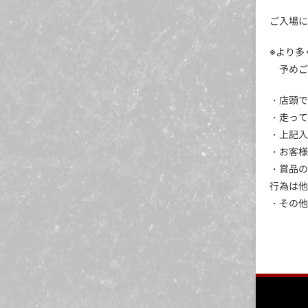
ご入場に
※よ
予めご
・店頭
・走って
・上記入
・お客様
・賞品の
行為は他
・その他