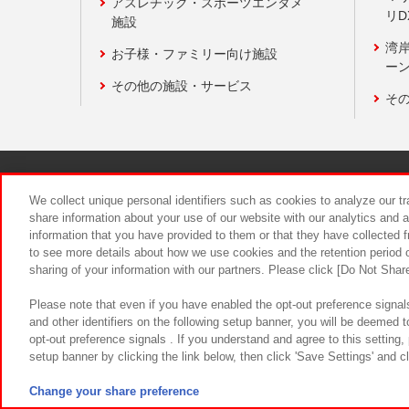
アスレチック・スポーツエンタメ
リD
施設
湾
お子様・ファミリー向け施設
ーン
その他の施設・サービス
そ
関連会社
サステナビリティ
We collect unique personal identifiers such as cookies to analyze our t
share information about your use of our website with our analytics and 
食品のご提
information that you have provided to them or that they have collected f
to see more details about how we use cookies and the retention period o
sharing of your information with our partners. Please click [Do Not Shar
Please note that even if you have enabled the opt-out preference signals
and other identifiers on the following setup banner, you will be deemed 
opt-out preference signals . If you understand and agree to this setting
setup banner by clicking the link below, then click 'Save Settings' and c
©Bandai Namco Amusement Inc.
©Ba
Change your share preference