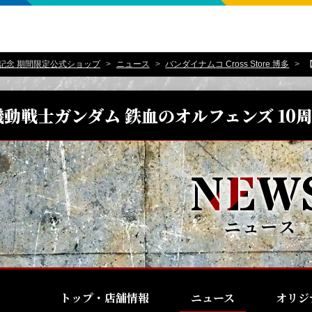
年記念 期間限定公式ショップ
ニュース
バンダイナムコ Cross Store 博多
【
機動戦士ガンダム 鉄血のオルフェンズ 10
ニュース
トップ・店舗情報
ニュース
オリジ