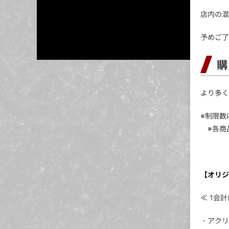
店内の混
予めご了
購
より多く
※制
※各商
【オリジ
≪ 1会
・アクリ