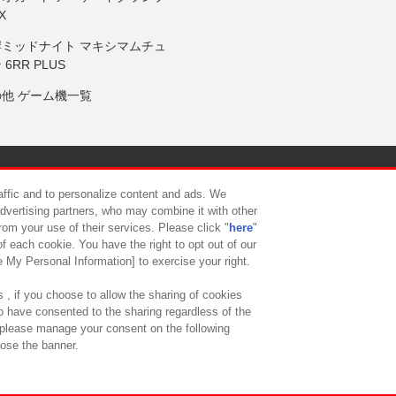
X
岸ミッドナイト マキシマムチュ
 6RR PLUS
の他 ゲーム機一覧
サイトポリシー
プライバシーポリシー
ウェブアクセシビリティ方
raffic and to personalize content and ads. We
advertising partners, who may combine it with other
供について
カスタマーハラスメント対応方針
よくあるご質問・
rom your use of their services. Please click "
here
"
f each cookie. You have the right to opt out of our
e My Personal Information] to exercise your right.
 , if you choose to allow the sharing of cookies
to have consented to the sharing regardless of the
, please manage your consent on the following
lose the banner.
ndai Namco Amusement Lab Inc.
©Bandai Namco Experience Inc.
©HANAY