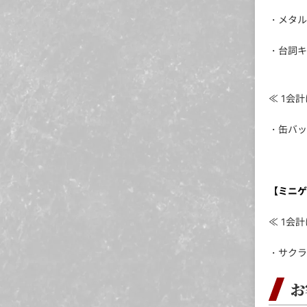
・メタル
・台詞キ
≪ 1会
・缶バッ
【ミニゲ
≪ 1会
・サクラ
お