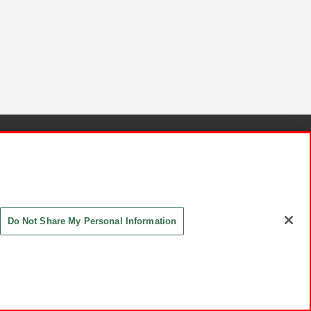
針と検証結果
お取引先さまとともに
お問い合わせ
Do Not Share My Personal Information
ASHIKI Co., Ltd. All Rights Reserved.