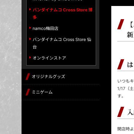
バンダイナムコ Cross Store 博
多
【
namco梅田店
新
バンダイナムコ Cross Store 仙
台
オンラインストア
は
オリジナルグッズ
いつもキ
1/17
ミニゲーム
す。
入
開店時よ