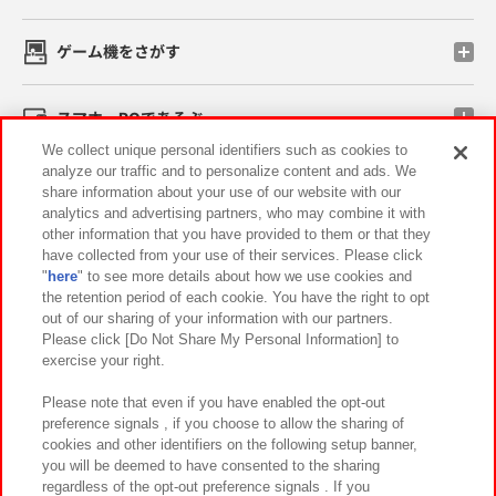
ゲーム機をさがす
スマホ・PCであそぶ
We collect unique personal identifiers such as cookies to
analyze our traffic and to personalize content and ads. We
イベント・キャンペーン
share information about your use of our website with our
analytics and advertising partners, who may combine it with
other information that you have provided to them or that they
have collected from your use of their services. Please click
"
here
" to see more details about how we use cookies and
関連会社
サステナビリティ
サイトポリシー
the retention period of each cookie. You have the right to opt
out of our sharing of your information with our partners.
プライバシーポリシー
ウェブアクセシビリティ方針と検証結果
Please click [Do Not Share My Personal Information] to
exercise your right.
お取引先さまとともに
食品のご提供について
カスタマーハラスメント対応方針
よくあるご質問・お問い合わせ
Please note that even if you have enabled the opt-out
preference signals , if you choose to allow the sharing of
cookies and other identifiers on the following setup banner,
you will be deemed to have consented to the sharing
regardless of the opt-out preference signals . If you