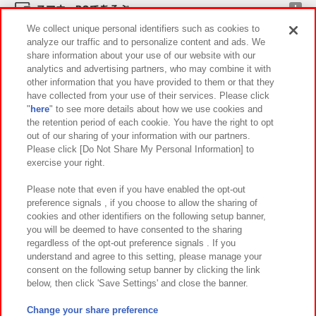
スマホ・PCであそぶ
We collect unique personal identifiers such as cookies to
analyze our traffic and to personalize content and ads. We
イベント・キャンペーン
share information about your use of our website with our
analytics and advertising partners, who may combine it with
other information that you have provided to them or that they
have collected from your use of their services. Please click
"
here
" to see more details about how we use cookies and
関連会社
サステナビリティ
サイトポリシー
the retention period of each cookie. You have the right to opt
out of our sharing of your information with our partners.
プライバシーポリシー
ウェブアクセシビリティ方針と検証結果
Please click [Do Not Share My Personal Information] to
exercise your right.
お取引先さまとともに
食品のご提供について
カスタマーハラスメント対応方針
よくあるご質問・お問い合わせ
Please note that even if you have enabled the opt-out
preference signals , if you choose to allow the sharing of
cookies and other identifiers on the following setup banner,
you will be deemed to have consented to the sharing
regardless of the opt-out preference signals . If you
understand and agree to this setting, please manage your
consent on the following setup banner by clicking the link
below, then click 'Save Settings' and close the banner.
©Bandai Namco Amusement Inc.
©Bandai Namco Amusement Lab Inc.
Change your share preference