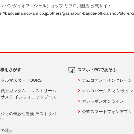
ンバンダイオフィシャルショップ リブロ川越店 公式サイト
ps://bandainamco-am.co.jp/others/gashapon-bandai-officialshop/store/
ム機をさがす
スマホ・PCであそぶ
ドルマスター TOURS
ナムコオンラインクレーン
動戦士ガンダム エクストリーム
ナムコパークス オンライ
ーサス２ インフィニットブース
ガシャポンオンライン
公式スマートフォンアプリ
ョジョの奇妙な冒険 ラストサバ
バー
鼓の達人