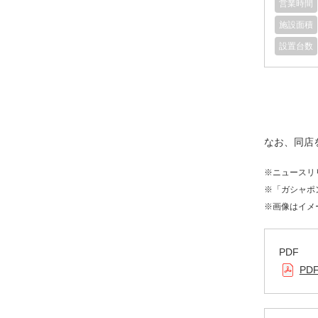
営業時間
施設面積
設置台数
なお、同店
※ニュースリ
※「ガシャポ
※画像はイメ
PDF
PD