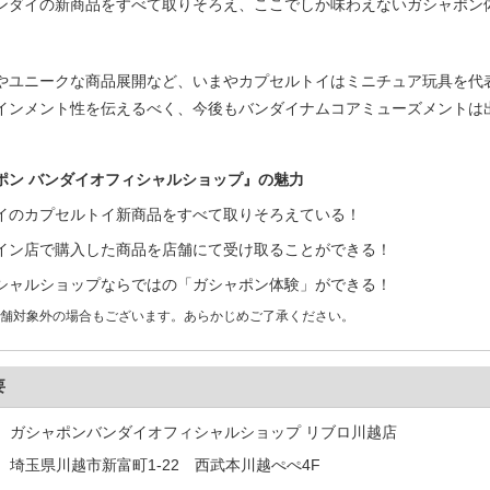
ンダイの新商品をすべて取りそろえ、ここでしか味わえないガシャポン
やユニークな商品展開など、いまやカプセルトイはミニチュア玩具を代
インメント性を伝えるべく、今後もバンダイナムコアミューズメントは
ポン バンダイオフィシャルショップ』の魅力
イのカプセルトイ新商品をすべて取りそろえている！
イン店で購入した商品を店舗にて受け取ることができる！
シャルショップならではの「ガシャポン体験」ができる！
舗対象外の場合もございます。あらかじめご了承ください。
要
ガシャポンバンダイオフィシャルショップ リブロ川越店
埼玉県川越市新富町1-22 西武本川越ぺぺ4F