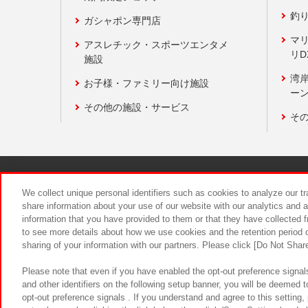
釣
ガシャポン専門店
マ
アスレチック・スポーツエンタメ
リD
施設
湾
お子様・ファミリー向け施設
ーン
その他の施設・サービス
そ
関連会社
サステナビリティ
We collect unique personal identifiers such as cookies to analyze our t
share information about your use of our website with our analytics and 
information that you have provided to them or that they have collected f
食品のご提
to see more details about how we use cookies and the retention period o
sharing of your information with our partners. Please click [Do Not Shar
Please note that even if you have enabled the opt-out preference signals
and other identifiers on the following setup banner, you will be deemed 
opt-out preference signals . If you understand and agree to this setting