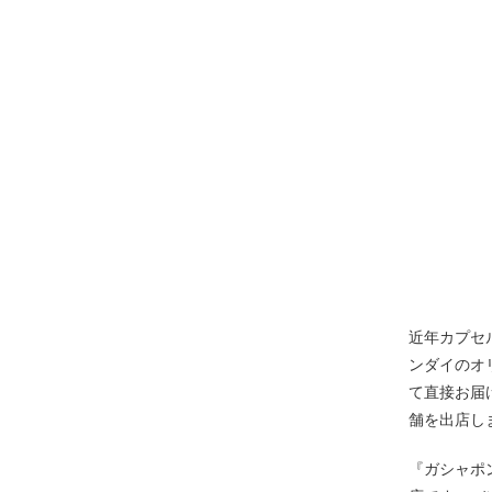
近年カプセ
ンダイのオ
て直接お届
舗を出店し
『ガシャポ