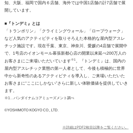
知、大阪、福岡で国内６店舗、海外では中国1店舗の計7店舗で展
開しています。
■『トンデミ』とは
「トランポリン」「クライミングウォール」「ロープウォーク」
など人気のアクティビティを取りそろえた本格的な屋内型アスレ
チック施設です。現在千葉、東京、神奈川、愛媛の4店舗で展開中
で、1号店のイオンモール幕張新都心店の開業以来延べ200万人の
※1
お客さまにご来場いただいています
。『トンデミ』は、国内の
屋内型アスレチック業態の第一人者として、今後も積極的に世界
中から新奇性のあるアクティビティを導入し、ご来場いただいた
お客さまに“ここにしかない”さらに新しい体験価値を提供していき
ます。
※1…バンダイナムコアミューズメント調べ
©YOSHIMOTO KOGYO CO., LTD.
※詳細はPDF2枚目以降をご覧ください。