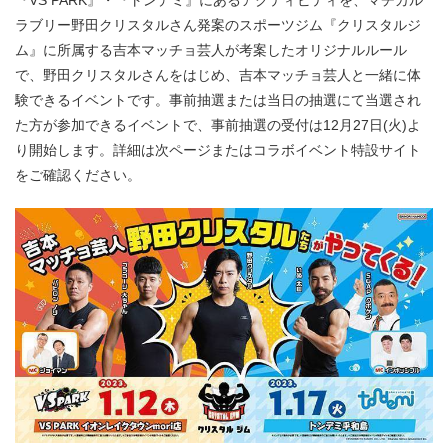
『VS PARK』・『トンデミ』にあるアクティビティを、マヂカル
ラブリー野田クリスタルさん発案のスポーツジム『クリスタルジ
ム』に所属する吉本マッチョ芸人が考案したオリジナルルール
で、野田クリスタルさんをはじめ、吉本マッチョ芸人と一緒に体
験できるイベントです。事前抽選または当日の抽選にて当選され
た方が参加できるイベントで、事前抽選の受付は12月27日(火)よ
り開始します。詳細は次ページまたはコラボイベント特設サイト
をご確認ください。