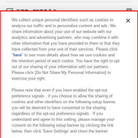
スマホ・PCであそぶ
We collect unique personal identifiers such as cookies to
analyze our traffic and to personalize content and ads. We
イベント・キャンペーン
share information about your use of our website with our
analytics and advertising partners, who may combine it with
other information that you have provided to them or that they
have collected from your use of their services. Please click
"
here
" to see more details about how we use cookies and
関連会社
サステナビリティ
サイトポリシー
the retention period of each cookie. You have the right to opt
out of our sharing of your information with our partners.
プライバシーポリシー
ウェブアクセシビリティ方針と検証結果
Please click [Do Not Share My Personal Information] to
exercise your right.
お取引先さまとともに
食品のご提供について
カスタマーハラスメント対応方針
よくあるご質問・お問い合わせ
Please note that even if you have enabled the opt-out
preference signals , if you choose to allow the sharing of
cookies and other identifiers on the following setup banner,
you will be deemed to have consented to the sharing
regardless of the opt-out preference signals . If you
understand and agree to this setting, please manage your
consent on the following setup banner by clicking the link
below, then click 'Save Settings' and close the banner.
©Bandai Namco Amusement Inc.