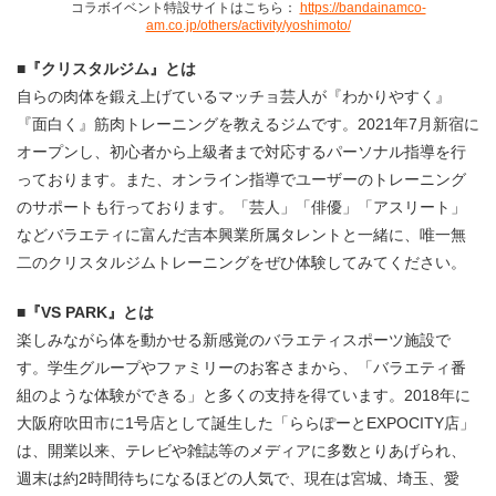
コラボイベント特設サイトはこちら：
https://bandainamco-
am.co.jp/others/activity/yoshimoto/
■『クリスタルジム』とは
自らの肉体を鍛え上げているマッチョ芸人が『わかりやすく』
『面白く』筋肉トレーニングを教えるジムです。2021年7月新宿に
オープンし、初心者から上級者まで対応するパーソナル指導を行
っております。また、オンライン指導でユーザーのトレーニング
のサポートも行っております。「芸人」「俳優」「アスリート」
などバラエティに富んだ吉本興業所属タレントと一緒に、唯一無
二のクリスタルジムトレーニングをぜひ体験してみてください。
■『VS PARK』とは
楽しみながら体を動かせる新感覚のバラエティスポーツ施設で
す。学生グループやファミリーのお客さまから、「バラエティ番
組のような体験ができる」と多くの支持を得ています。2018年に
大阪府吹田市に1号店として誕生した「ららぽーとEXPOCITY店」
は、開業以来、テレビや雑誌等のメディアに多数とりあげられ、
週末は約2時間待ちになるほどの人気で、現在は宮城、埼玉、愛