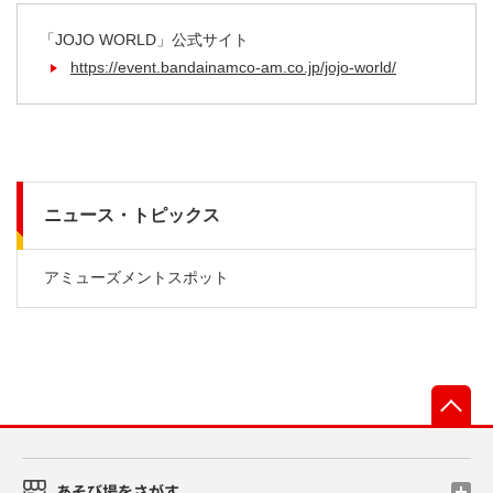
「JOJO WORLD」公式サイト
https://event.bandainamco-am.co.jp/jojo-world/
ニュース・トピックス
アミューズメントスポット
先
あそび場をさがす