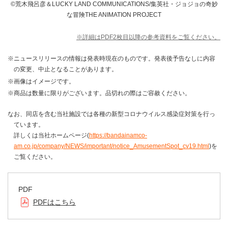
©荒木飛呂彦＆LUCKY LAND COMMUNICATIONS/集英社・ジョジョの奇妙
な冒険THE ANIMATION PROJECT
※詳細はPDF2枚目以降の参考資料をご覧ください。
※ニュースリリースの情報は発表時現在のものです。発表後予告なしに内容
の変更、中止となることがあります。
※画像はイメージです。
※商品は数量に限りがございます。品切れの際はご容赦ください。
なお、同店を含む当社施設では各種の新型コロナウイルス感染症対策を行っ
ています。
詳しくは当社ホームページ(
https://bandainamco-
am.co.jp/company/NEWS/important/notice_AmusementSpot_cv19.html
)を
ご覧ください。
PDF
PDFはこちら