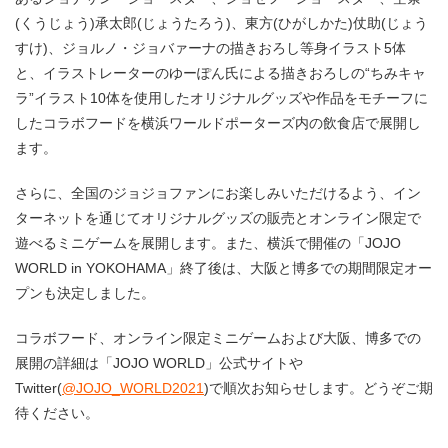
(くうじょう)承太郎(じょうたろう)、東方(ひがしかた)仗助(じょう
すけ)、ジョルノ・ジョバァーナの描きおろし等身イラスト5体
と、イラストレーターのゆーぽん氏による描きおろしの“ちみキャ
ラ”イラスト10体を使用したオリジナルグッズや作品をモチーフに
したコラボフードを横浜ワールドポーターズ内の飲食店で展開し
ます。
さらに、全国のジョジョファンにお楽しみいただけるよう、イン
ターネットを通じてオリジナルグッズの販売とオンライン限定で
遊べるミニゲームを展開します。また、横浜で開催の「JOJO
WORLD in YOKOHAMA」終了後は、大阪と博多での期間限定オー
プンも決定しました。
コラボフード、オンライン限定ミニゲームおよび大阪、博多での
展開の詳細は「JOJO WORLD」公式サイトや
Twitter(
@JOJO_WORLD2021
)で順次お知らせします。どうぞご期
待ください。