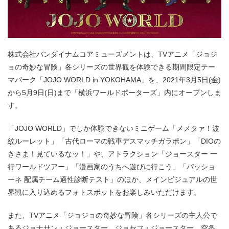
株式会社バンダイナムコアミューズメントは、TVアニメ「ジョジ
ョの奇妙な冒険」各シリーズの世界観を体験できる期間限定テー
マパーク「JOJO WORLD in YOKOHAMA」を、2021年3月5日(金)
から5月9日(日)まで「横浜ワールドポーターズ」内にオープンしま
す。
「JOJO WORLD」でしか体験できないミニゲーム「メメタァ！波
紋ルーレット」「古代ローマの戦車デスマッチガラポン」「DIOの
きさま！見ているなッ！」や、アトラクション「ジョースター 一
行ワールドツアー」「漫画家のうちへ遊びに行こう」「パッショ
ーネ 配属チーム適性診断テスト」のほか、メインビジュアルの世
界観に入り込めるフォトスポットをお楽しみいただけます。
また、TVアニメ「ジョジョの奇妙な冒険」各シリーズの主人公で
あるジョナサン・ジョースター、ジョセフ・ジョースター、空条