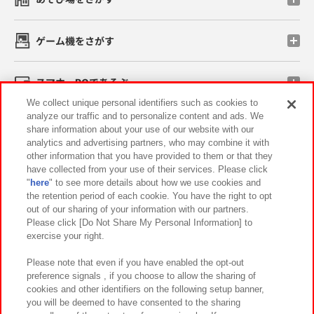
ゲーム機をさがす
スマホ・PCであそぶ
We collect unique personal identifiers such as cookies to
analyze our traffic and to personalize content and ads. We
イベント・キャンペーン
share information about your use of our website with our
analytics and advertising partners, who may combine it with
other information that you have provided to them or that they
have collected from your use of their services. Please click
"
here
" to see more details about how we use cookies and
関連会社
サステナビリティ
サイトポリシー
the retention period of each cookie. You have the right to opt
out of our sharing of your information with our partners.
プライバシーポリシー
ウェブアクセシビリティ方針と検証結果
Please click [Do Not Share My Personal Information] to
exercise your right.
お取引先さまとともに
食品のご提供について
カスタマーハラスメント対応方針
よくあるご質問・お問い合わせ
Please note that even if you have enabled the opt-out
preference signals , if you choose to allow the sharing of
cookies and other identifiers on the following setup banner,
you will be deemed to have consented to the sharing