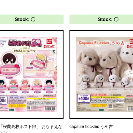
Stock: 〇
Stock: 〇
「桜蘭高校ホスト部」 おなまえな
capsule flockies うめ吉
ッジ