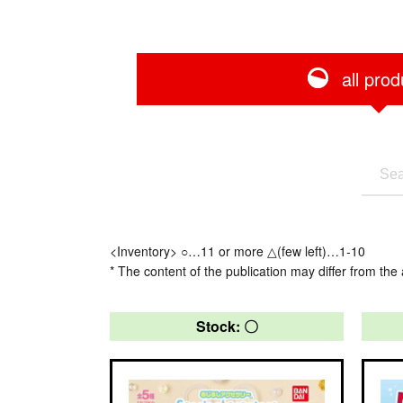
all prod
<Inventory> ○…11 or more △(few left)…1-10
* The content of the publication may differ from the 
Stock: 〇