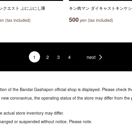
ンクエスト ぷにぷにし隊
キン肉マン ダイキャストキンケシ
500
n (tax included)
yen (tax included)
1
2
3
4
next
tion of the Bandai Gashapon official shop is displayed. Please check th
e new coronavirus, the operating status of the store may differ from the
 actual store inventory may differ.
hanged or suspended without notice. Please note.