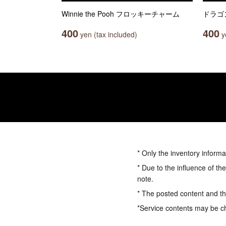
Winnie the Pooh フロッキーチャーム
ドラゴ
400
400
yen (tax included)
ye
* Only the inventory informa
* Due to the influence of th
note.
* The posted content and the
*Service contents may be c