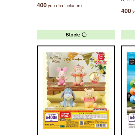
400
yen (tax included)
400
ye
Stock: 〇