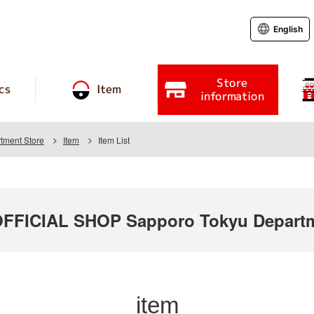
English
Store
cs
Item
information
tment Store
Item
Item List
FICIAL SHOP Sapporo Tokyu Departm
item