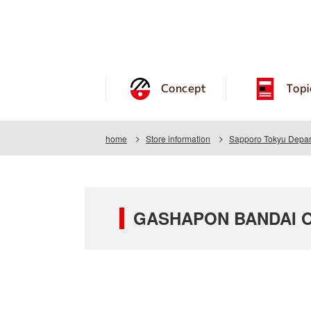
Concept
Topi
home
Store information
Sapporo Tokyu Depar
GASHAPON BANDAI OF