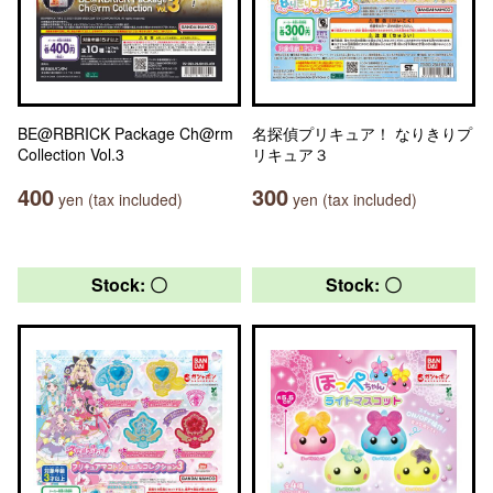
BE@RBRICK Package Ch@rm
名探偵プリキュア！ なりきりプ
Collection Vol.3
リキュア３
400
300
yen (tax included)
yen (tax included)
Stock: 〇
Stock: 〇