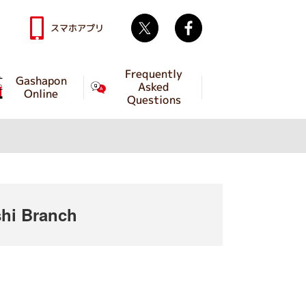
Twitter
facebook
スマホアプリ
Frequently
Gashapon
Asked
Online
Questions
hi Branch