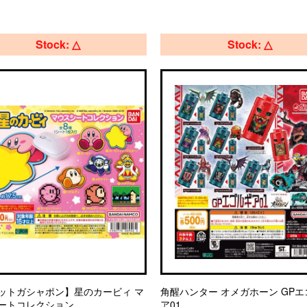
Stock: △
Stock: △
ットガシャポン】星のカービィ マ
角醒ハンター オメガホーン GP
ートコレクション
ア01