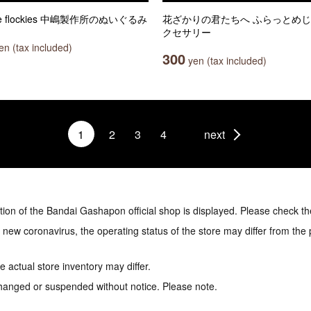
ule flockies 中嶋製作所のぬいぐるみ
花ざかりの君たちへ ふらっとめ
クセサリー
n (tax included)
300
yen (tax included)
1
2
3
4
next
tion of the Bandai Gashapon official shop is displayed. Please check th
e new coronavirus, the operating status of the store may differ from the
 actual store inventory may differ.
hanged or suspended without notice. Please note.