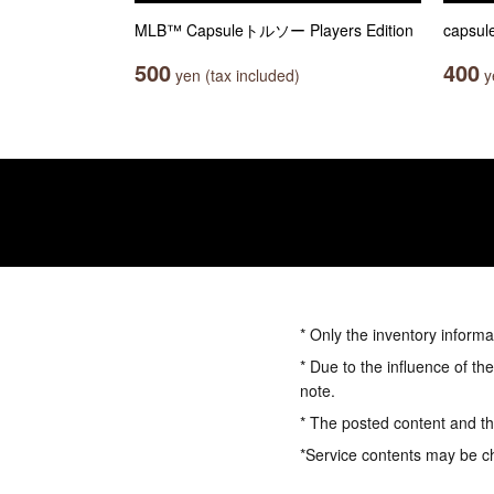
MLB™ Capsuleトルソー Players Edition
caps
500
400
yen (tax included)
ye
* Only the inventory informa
* Due to the influence of th
note.
* The posted content and the
*Service contents may be c