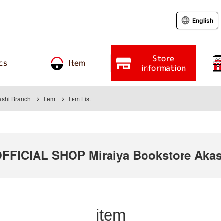
English
Store
cs
Item
information
ashi Branch
Item
Item List
ICIAL SHOP Miraiya Bookstore Akas
item