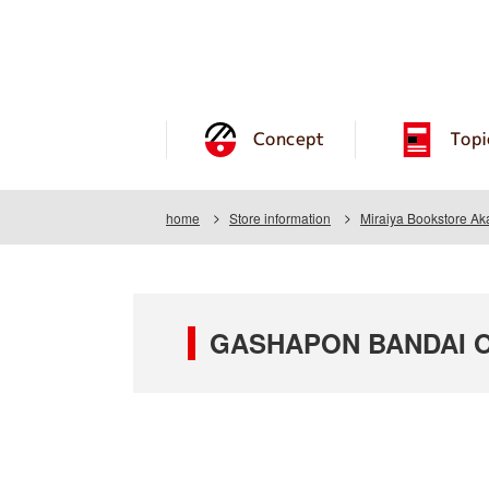
Concept
Topi
home
Store information
Miraiya Bookstore Ak
GASHAPON BANDAI OFF