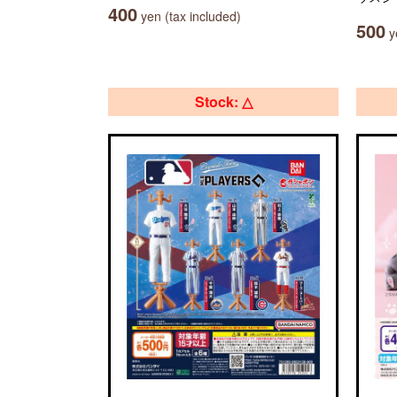
400
yen (tax included)
500
ye
Stock: △