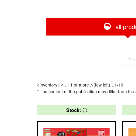
all prod
<Inventory> ○…11 or more △(few left)…1-10
* The content of the publication may differ from the 
Stock: 〇