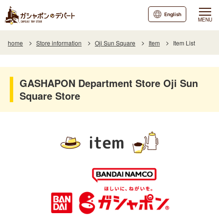
English
MENU
home
Store information
Oji Sun Square
Item
Item List
GASHAPON Department Store Oji Sun
Square Store
item