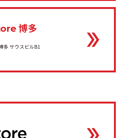
博多
tore
博多 サウスビルB1