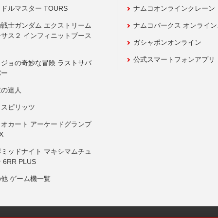
ドルマスター TOURS
ナムコオンラインクレーン
動戦士ガンダム エクストリーム
ナムコパークス オンライ
ーサス２ インフィニットブース
ガシャポンオンライン
公式スマートフォンアプリ
ョジョの奇妙な冒険 ラストサバ
バー
鼓の達人
りスピリッツ
リオカート アーケードグランプ
X
岸ミッドナイト マキシマムチュ
 6RR PLUS
の他 ゲーム機一覧