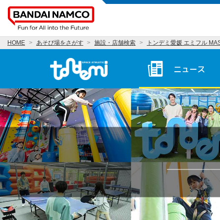
HOME
あそび場をさがす
施設・店舗検索
トンデミ愛媛 エミフル MAS
トンデミ愛媛 HOME
ニュース