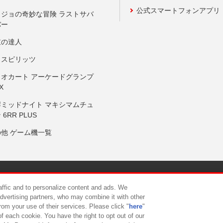
公式スマートフォンアプリ
ョジョの奇妙な冒険 ラストサバ
バー
鼓の達人
りスピリッツ
リオカート アーケードグランプ
X
岸ミッドナイト マキシマムチュ
 6RR PLUS
の他 ゲーム機一覧
サイトポリシー
プライバシーポリシー
ウェブアクセシビリティ方
raffic and to personalize content and ads. We
advertising partners, who may combine it with other
rom your use of their services. Please click "
here
"
供について
カスタマーハラスメント対応方針
よくあるご質問・
f each cookie. You have the right to opt out of our