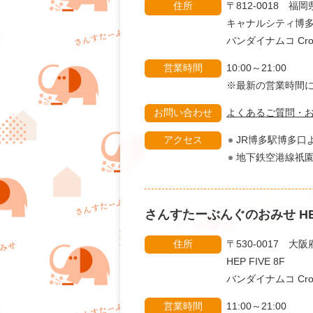
住所
〒812-0018 福
キャナルシティ博多
バンダイナムコ Cross
営業時間
10:00～21:00
※最新の営業時
お問い合わせ
よくあるご質問・
アクセス
JR博多駅博多口
地下鉄空港線祇園
さんすたーぶんぐのおみせ
H
住所
〒530-0017 大
HEP FIVE 8F
バンダイナムコ Cros
営業時間
11:00～21:00