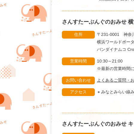
さんすたーぶんぐのおみせ
横
住所
〒231-0001 神
横浜ワールドポータ
バンダイナムコ Cross
営業時間
10:30～21:00
※最新の営業時
お問い合わせ
よくあるご質問・
アクセス
みなとみらい線み
さんすたーぶんぐのおみせ
キ