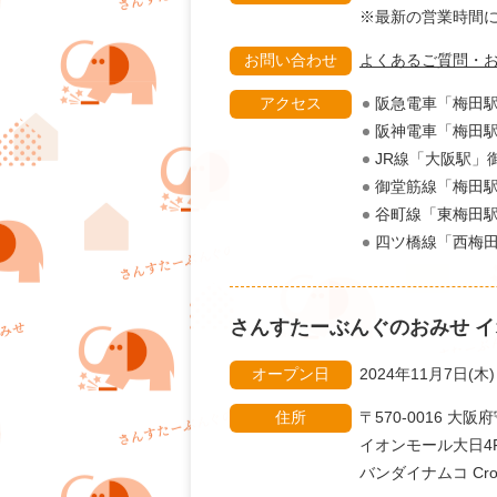
※最新の営業時
お問い合わせ
よくあるご質問・
アクセス
阪急電車「梅田駅
阪神電車「梅田駅
JR線「大阪駅」
御堂筋線「梅田駅
谷町線「東梅田駅
四ツ橋線「西梅田
さんすたーぶんぐのおみせ
イ
オープン日
2024年11月7日(木)
住所
〒570-0016 大
イオンモール大日4
バンダイナムコ Cro