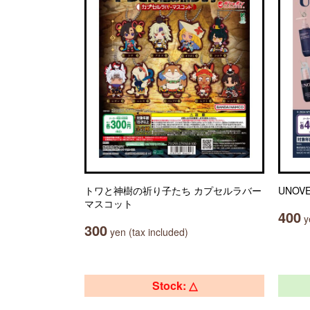
トワと神樹の祈り子たち カプセルラバー
UNO
マスコット
400
ye
300
yen (tax included)
Stock: △