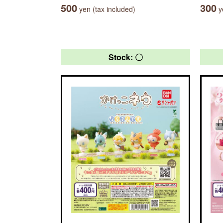
500
300
yen (tax included)
ye
Stock: 〇