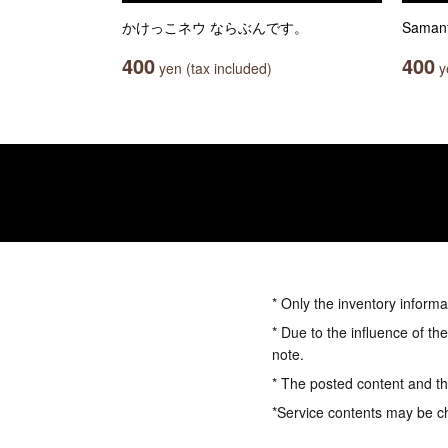
かけっこネウ ならぶんです。
Sama
400
400
yen (tax included)
ye
* Only the inventory informa
* Due to the influence of th
note.
* The posted content and the
*Service contents may be c