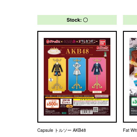
Stock: 〇
Capsule トルソー AKB48
Fat W