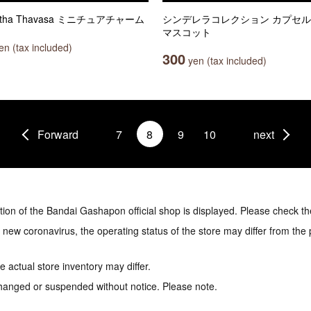
ntha Thavasa ミニチュアチャーム
シンデレラコレクション カプセ
マスコット
n (tax included)
300
yen (tax included)
Forward
7
8
9
10
next
tion of the Bandai Gashapon official shop is displayed. Please check th
e new coronavirus, the operating status of the store may differ from the
 actual store inventory may differ.
hanged or suspended without notice. Please note.