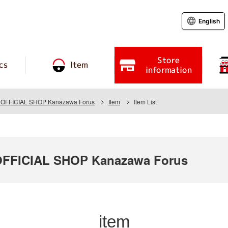
English
Store
cs
Item
information
FFICIAL SHOP Kanazawa Forus
Item
Item List
FICIAL SHOP Kanazawa Forus
item