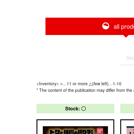
all prod
<Inventory> ○…11 or more △(few left)…1-10
* The content of the publication may differ from the 
Stock: 〇